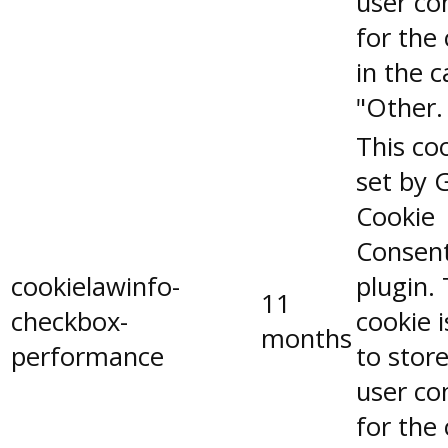
user co
for the
in the 
"Other.
This coo
set by 
Cookie
Consen
cookielawinfo-
plugin.
11
checkbox-
cookie 
months
performance
to stor
user co
for the