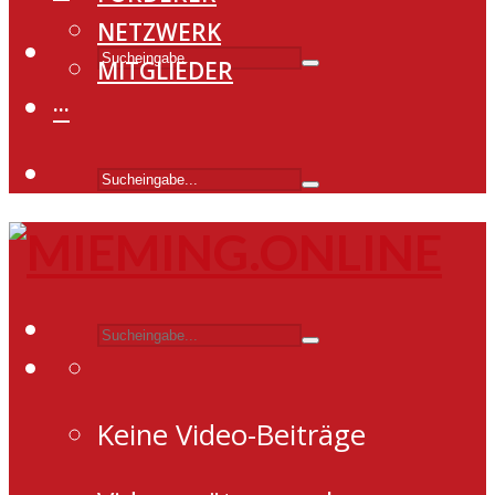
NETZWERK
MITGLIEDER
···
Keine Video-Beiträge