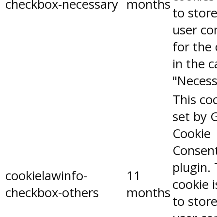
checkbox-necessary
months
to stor
user co
for the
in the 
"Necess
This coo
set by 
Cookie
Consen
plugin.
cookielawinfo-
11
cookie 
checkbox-others
months
to stor