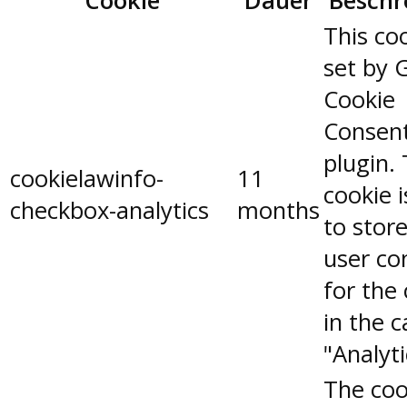
Cookie
Dauer
Beschr
This coo
set by 
Cookie
Consen
plugin.
cookielawinfo-
11
cookie 
checkbox-analytics
months
to stor
user co
for the
in the 
"Analyti
The coo