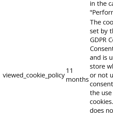
in the 
"Perfor
The coo
set by 
GDPR C
Consent
and is 
store w
11
viewed_cookie_policy
or not 
months
consent
the use
cookies.
does no