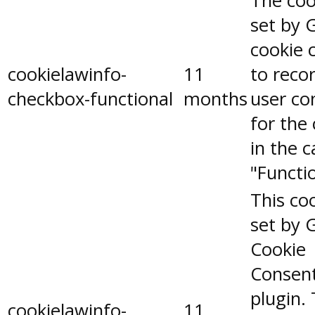
The coo
set by 
cookie 
cookielawinfo-
11
to reco
checkbox-functional
months
user co
for the
in the 
"Functio
This coo
set by 
Cookie
Consen
plugin.
cookielawinfo-
11