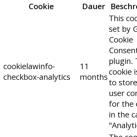
Cookie
Dauer
Beschr
This coo
set by 
Cookie
Consen
plugin.
cookielawinfo-
11
cookie 
checkbox-analytics
months
to stor
user co
for the
in the 
"Analyti