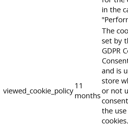
in the 
"Perfor
The coo
set by 
GDPR C
Consent
and is 
store w
11
viewed_cookie_policy
or not 
months
consent
the use
cookies.