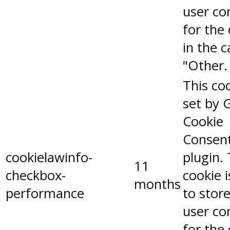
user co
for the
in the 
"Other.
This coo
set by 
Cookie
Consen
cookielawinfo-
plugin.
11
checkbox-
cookie 
months
performance
to stor
user co
for the