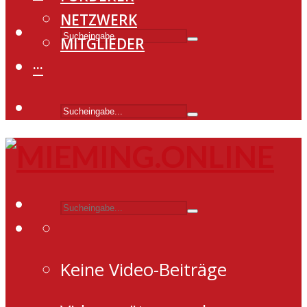
NETZWERK
MITGLIEDER
···
Keine Video-Beiträge