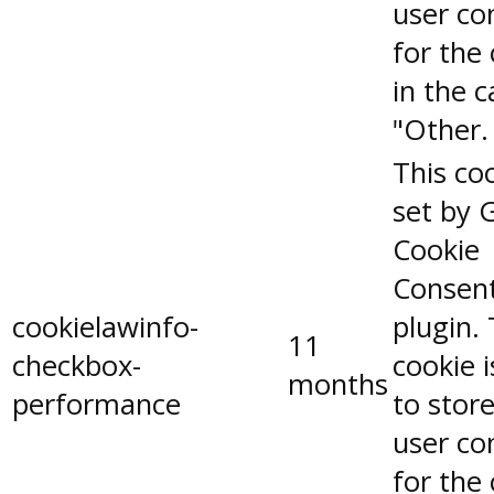
user co
for the
in the 
"Other.
This coo
set by 
Cookie
Consen
cookielawinfo-
plugin.
11
checkbox-
cookie 
months
performance
to stor
user co
for the