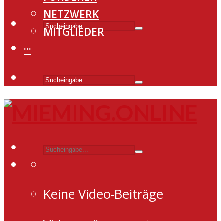
NETZWERK
MITGLIEDER
···
Keine Video-Beiträge