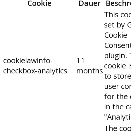
Cookie
Dauer
Beschr
This coo
set by 
Cookie
Consen
plugin.
cookielawinfo-
11
cookie 
checkbox-analytics
months
to stor
user co
for the
in the 
"Analyti
The coo