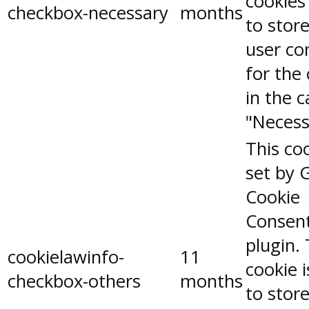
cookies
checkbox-necessary
months
to stor
user co
for the
in the 
"Necess
This coo
set by 
Cookie
Consen
plugin.
cookielawinfo-
11
cookie 
checkbox-others
months
to stor