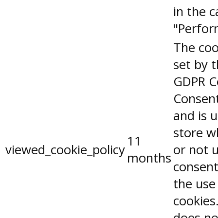
in the 
"Perfor
The coo
set by 
GDPR C
Consent
and is 
store w
11
viewed_cookie_policy
or not 
months
consent
the use
cookies.
does no