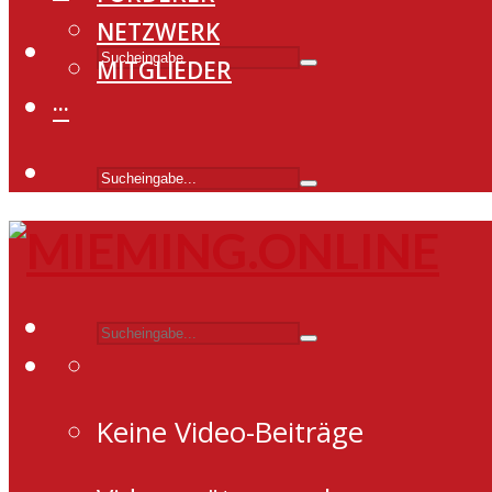
NETZWERK
MITGLIEDER
···
Keine Video-Beiträge