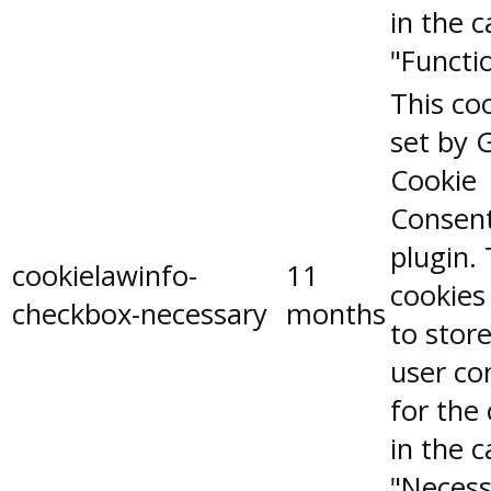
in the 
"Functio
This coo
set by 
Cookie
Consen
plugin.
cookielawinfo-
11
cookies
checkbox-necessary
months
to stor
user co
for the
in the 
"Necess