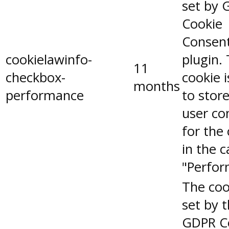
set by 
Cookie
Consen
cookielawinfo-
plugin.
11
checkbox-
cookie 
months
performance
to stor
user co
for the
in the 
"Perfor
The coo
set by 
GDPR C