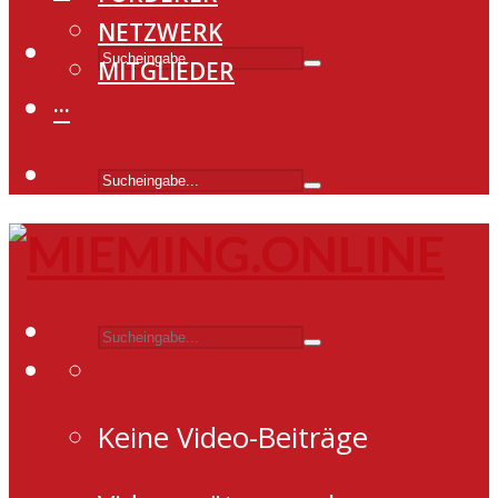
NETZWERK
MITGLIEDER
···
Keine Video-Beiträge