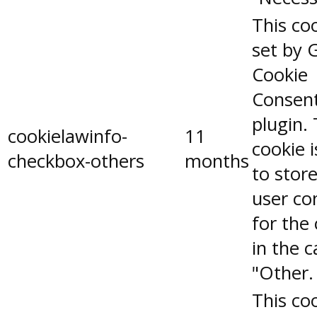
This coo
set by 
Cookie
Consen
plugin.
cookielawinfo-
11
cookie 
checkbox-others
months
to stor
user co
for the
in the 
"Other.
This coo