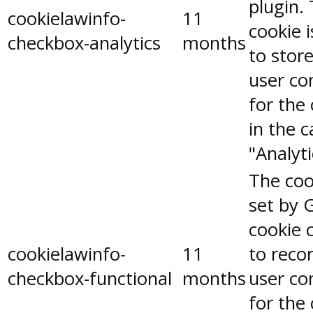
plugin.
cookielawinfo-
11
cookie 
checkbox-analytics
months
to stor
user co
for the
in the 
"Analyti
The coo
set by 
cookie 
cookielawinfo-
11
to reco
checkbox-functional
months
user co
for the