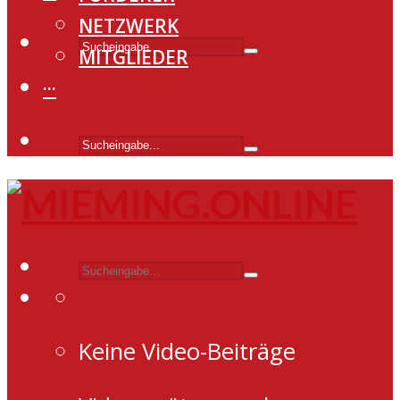
NETZWERK
MITGLIEDER
···
Keine Video-Beiträge