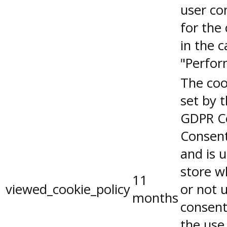
user co
for the
in the 
"Perfor
The coo
set by 
GDPR C
Consent
and is 
store w
11
viewed_cookie_policy
or not 
months
consent
the use