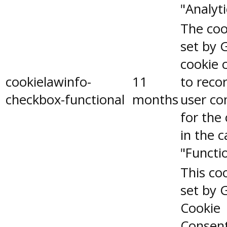
"Analyti
The coo
set by 
cookie 
cookielawinfo-
11
to reco
checkbox-functional
months
user co
for the
in the 
"Functio
This coo
set by 
Cookie
Consen