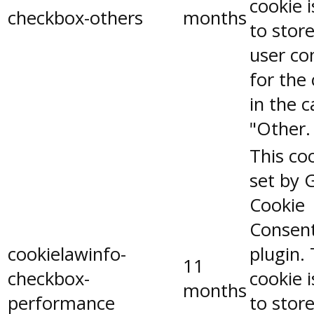
cookie 
checkbox-others
months
to stor
user co
for the
in the 
"Other.
This coo
set by 
Cookie
Consen
cookielawinfo-
plugin.
11
checkbox-
cookie 
months
performance
to stor