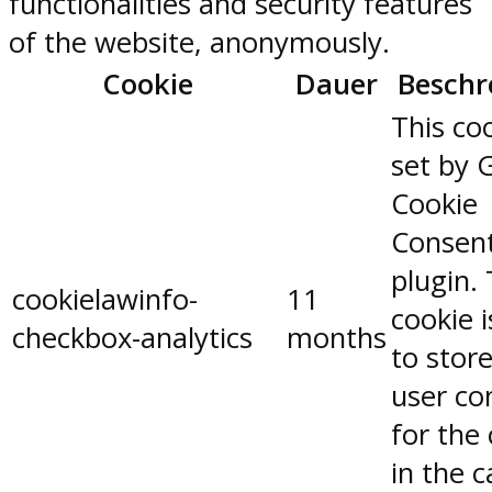
functionalities and security features
of the website, anonymously.
Cookie
Dauer
Beschr
This coo
set by 
Cookie
Consen
plugin.
cookielawinfo-
11
cookie 
checkbox-analytics
months
to stor
user co
for the
in the 