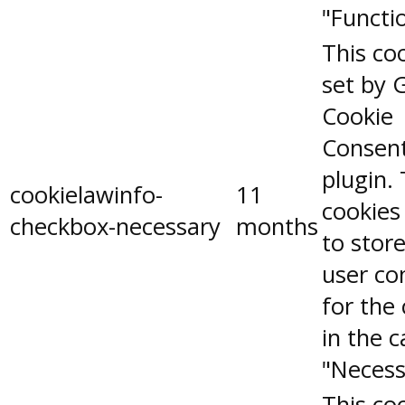
"Functio
This coo
set by 
Cookie
Consen
plugin.
cookielawinfo-
11
cookies
checkbox-necessary
months
to stor
user co
for the
in the 
"Necess
This coo