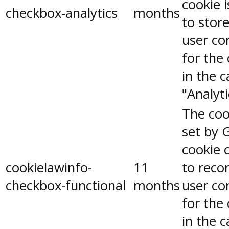
cookie 
checkbox-analytics
months
to stor
user co
for the
in the 
"Analyti
The coo
set by 
cookie 
cookielawinfo-
11
to reco
checkbox-functional
months
user co
for the
in the 