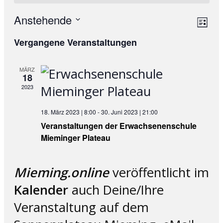
Anstehende
Ans
Ve
List
Datum
An
Nav
Vergangene Veranstaltungen
wählen.
Na
MÄRZ
18
2023
18. März 2023 | 8:00
-
30. Juni 2023 | 21:00
Veranstaltungen der Erwachsenenschule
Mieminger Plateau
Mieming.online
veröffentlicht im
Kalender
auch Deine/Ihre
Veranstaltung auf dem