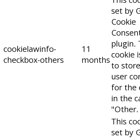
set by 
Cookie
Consen
plugin.
cookielawinfo-
11
cookie 
checkbox-others
months
to stor
user co
for the
in the 
"Other.
This coo
set by 