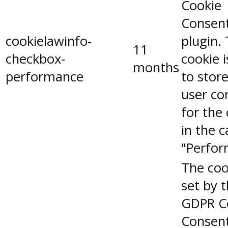
Cookie
Consen
cookielawinfo-
plugin.
11
checkbox-
cookie 
months
performance
to stor
user co
for the
in the 
"Perfor
The coo
set by 
GDPR C
Consent