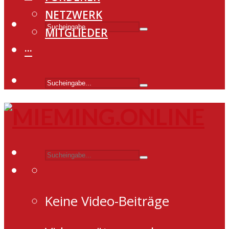
NETZWERK
MITGLIEDER
···
Keine Video-Beiträge