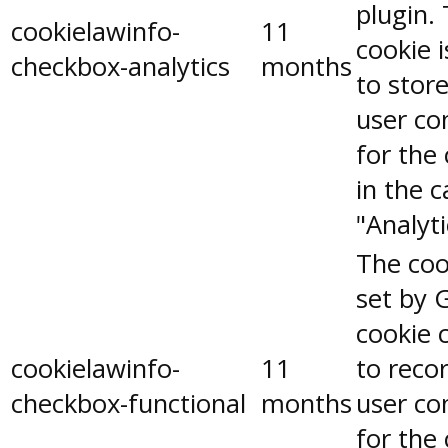
plugin.
cookielawinfo-
11
cookie 
checkbox-analytics
months
to stor
user co
for the
in the 
"Analyti
The coo
set by 
cookie 
cookielawinfo-
11
to reco
checkbox-functional
months
user co
for the