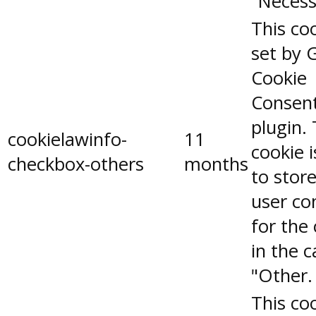
"Necess
This coo
set by 
Cookie
Consen
plugin.
cookielawinfo-
11
cookie 
checkbox-others
months
to stor
user co
for the
in the 
"Other.
This coo