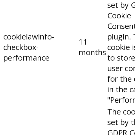
set by 
Cookie
Consen
cookielawinfo-
plugin.
11
checkbox-
cookie 
months
performance
to stor
user co
for the
in the 
"Perfor
The coo
set by 
GDPR C