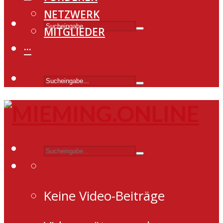
NETZWERK
MITGLIEDER
···
Keine Video-Beiträge