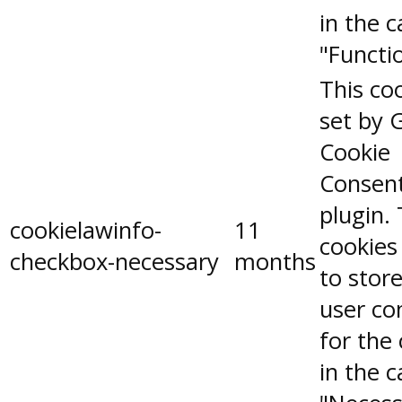
in the 
"Functio
This coo
set by 
Cookie
Consen
plugin.
cookielawinfo-
11
cookies
checkbox-necessary
months
to stor
user co
for the
in the 