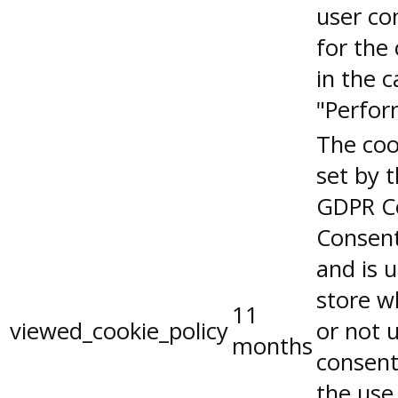
user co
for the
in the 
"Perfor
The coo
set by 
GDPR C
Consent
and is 
store w
11
viewed_cookie_policy
or not 
months
consent
the use