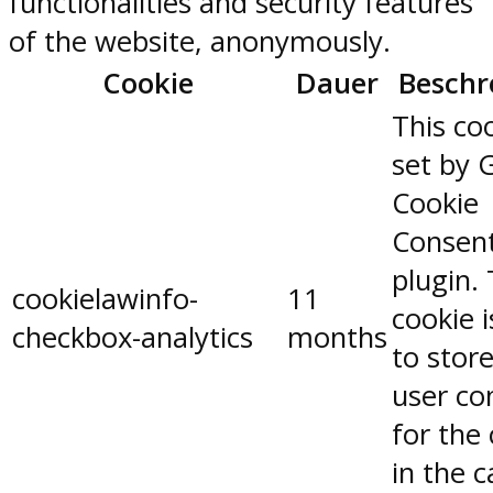
functionalities and security features
of the website, anonymously.
Cookie
Dauer
Beschr
This coo
set by 
Cookie
Consen
plugin.
cookielawinfo-
11
cookie 
checkbox-analytics
months
to stor
user co
for the
in the 