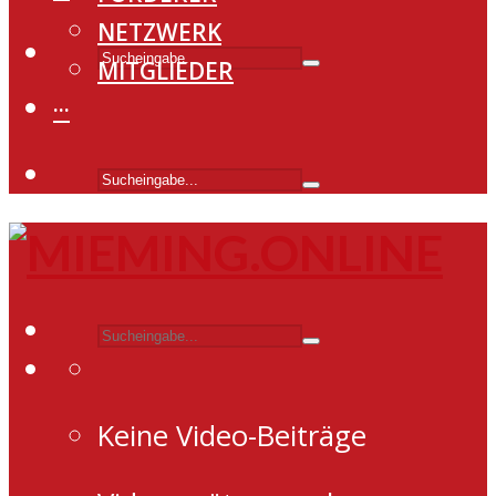
NETZWERK
MITGLIEDER
···
Keine Video-Beiträge