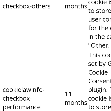
cookie 
checkbox-others
months
to stor
user co
for the
in the 
"Other.
This coo
set by 
Cookie
Consen
cookielawinfo-
plugin.
11
checkbox-
cookie 
months
performance
to stor