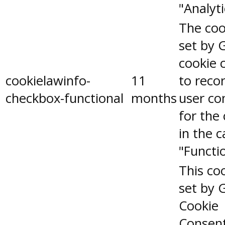
"Analyti
The coo
set by 
cookie 
cookielawinfo-
11
to reco
checkbox-functional
months
user co
for the
in the 
"Functio
This coo
set by 
Cookie
Consen