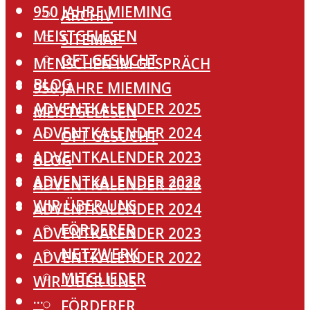
950 JAHRE MIEMING
ARCHIV
MEISTGELESEN
SITEMAP
OFT GESUCHT
MENSCHEN IM GESPRÄCH
BLOG
950 JAHRE MIEMING
ADVENTKALENDER 2025
MEISTGELESEN
ADVENTKALENDER 2024
OFT GESUCHT
ADVENTKALENDER 2023
BLOG
ADVENTKALENDER 2022
ADVENTKALENDER 2025
WIR ÜBER UNS
ADVENTKALENDER 2024
FÖRDERER
ADVENTKALENDER 2023
NETZWERK
ADVENTKALENDER 2022
MITGLIEDER
WIR ÜBER UNS
···
FÖRDERER