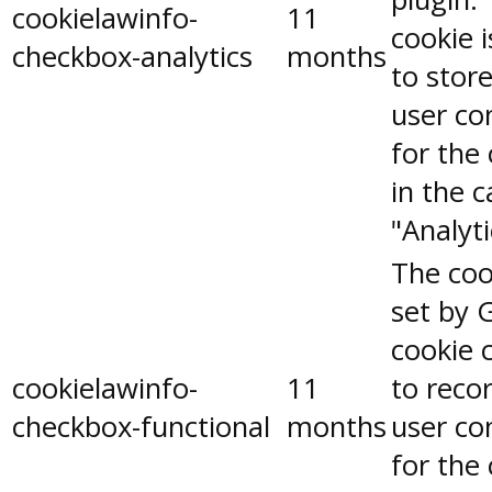
cookielawinfo-
11
cookie 
checkbox-analytics
months
to stor
user co
for the
in the 
"Analyti
The coo
set by 
cookie 
cookielawinfo-
11
to reco
checkbox-functional
months
user co
for the