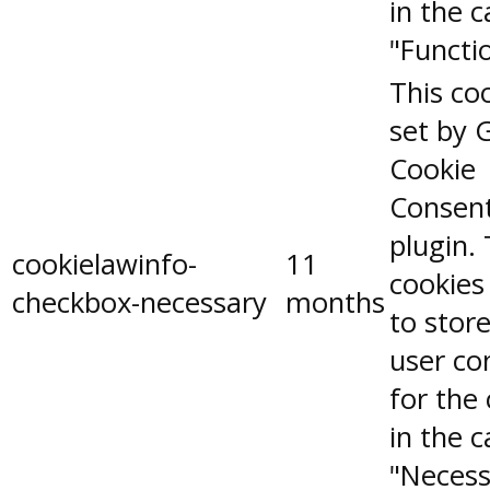
in the 
"Functio
This coo
set by 
Cookie
Consen
plugin.
cookielawinfo-
11
cookies
checkbox-necessary
months
to stor
user co
for the
in the 
"Necess