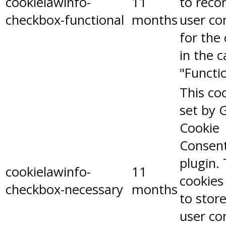
cookielawinfo-
11
to reco
checkbox-functional
months
user co
for the
in the 
"Functio
This coo
set by 
Cookie
Consen
plugin.
cookielawinfo-
11
cookies
checkbox-necessary
months
to stor
user co