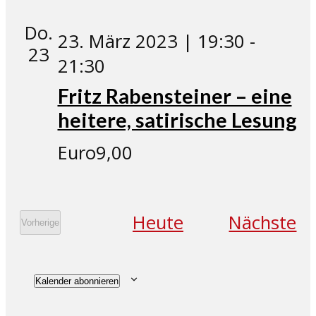
Do.
23. März 2023 | 19:30
-
23
21:30
Fritz Rabensteiner – eine
heitere, satirische Lesung
Euro9,00
Ve
Heute
Nächste
Vorherige
Veranstaltungen
Kalender abonnieren