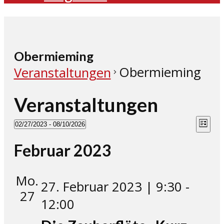
Obermieming
Obermieming
Veranstaltungen
Veranstaltungen
Ans
Ve
02/27/2023
 - 
08/10/2026
Liste
Datum
An
Nav
Februar 2023
wählen.
Na
Mo.
27. Februar 2023 | 9:30
-
27
12:00