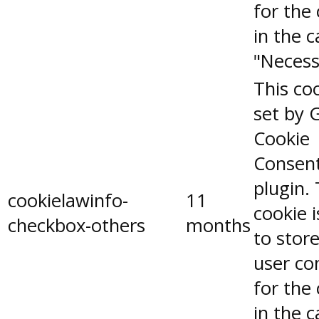
for the
in the 
"Necess
This coo
set by 
Cookie
Consen
plugin.
cookielawinfo-
11
cookie 
checkbox-others
months
to stor
user co
for the
in the 