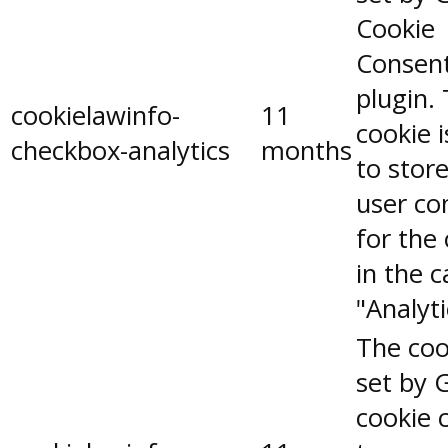
Cookie
Consen
plugin.
cookielawinfo-
11
cookie 
checkbox-analytics
months
to stor
user co
for the
in the 
"Analyti
The coo
set by 
cookie 