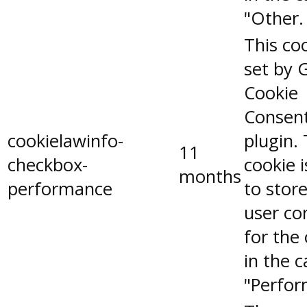
"Other.
This coo
set by 
Cookie
Consen
cookielawinfo-
plugin.
11
checkbox-
cookie 
months
performance
to stor
user co
for the
in the 
"Perfor