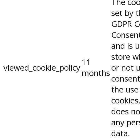
The coo
set by 
GDPR C
Consent
and is 
store w
11
viewed_cookie_policy
or not 
months
consent
the use
cookies.
does no
any per
data.