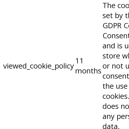
The coo
set by 
GDPR C
Consent
and is 
store w
11
viewed_cookie_policy
or not 
months
consent
the use
cookies.
does no
any per
data.