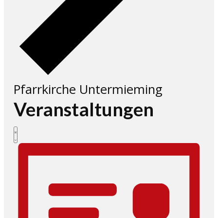
Pfarrkirche Untermieming
Veranstaltungen
Ansichten-
Veranstaltung
Liste
Ansichten-
Navigation
Navigation