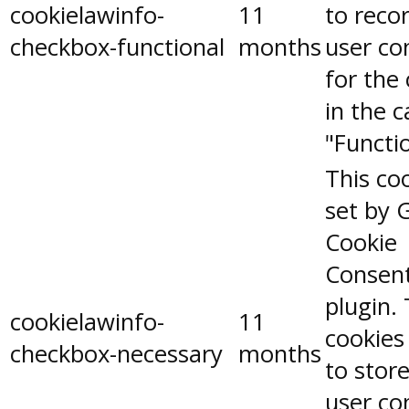
cookielawinfo-
11
to reco
checkbox-functional
months
user co
for the
in the 
"Functio
This coo
set by 
Cookie
Consen
plugin.
cookielawinfo-
11
cookies
checkbox-necessary
months
to stor
user co