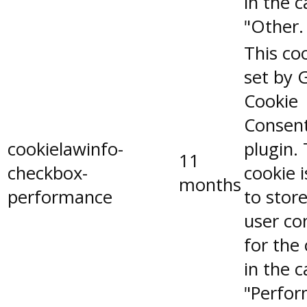
in the 
"Other.
This coo
set by 
Cookie
Consen
cookielawinfo-
plugin.
11
checkbox-
cookie 
months
performance
to stor
user co
for the
in the 
"Perfor