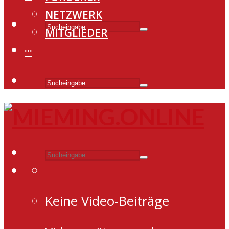
NETZWERK
MITGLIEDER
···
Keine Video-Beiträge