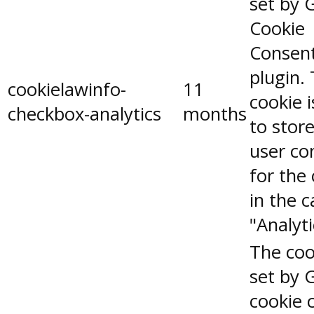
set by 
Cookie
Consen
plugin.
cookielawinfo-
11
cookie 
checkbox-analytics
months
to stor
user co
for the
in the 
"Analyti
The coo
set by 
cookie 