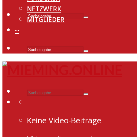
NETZWERK
MITGLIEDER
···
Keine Video-Beiträge