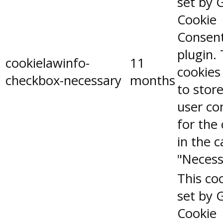
set by 
Cookie
Consen
plugin.
cookielawinfo-
11
cookies
checkbox-necessary
months
to stor
user co
for the
in the 
"Necess
This coo
set by 
Cookie