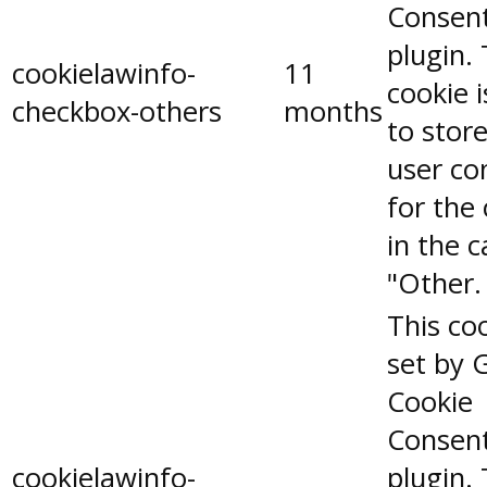
Consen
plugin.
cookielawinfo-
11
cookie 
checkbox-others
months
to stor
user co
for the
in the 
"Other.
This coo
set by 
Cookie
Consen
cookielawinfo-
plugin.