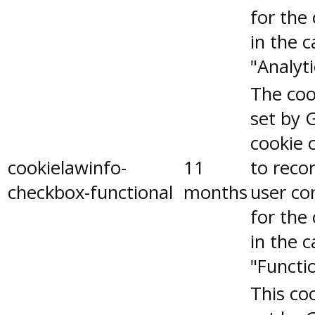
for the
in the 
"Analyti
The coo
set by 
cookie 
cookielawinfo-
11
to reco
checkbox-functional
months
user co
for the
in the 
"Functio
This coo