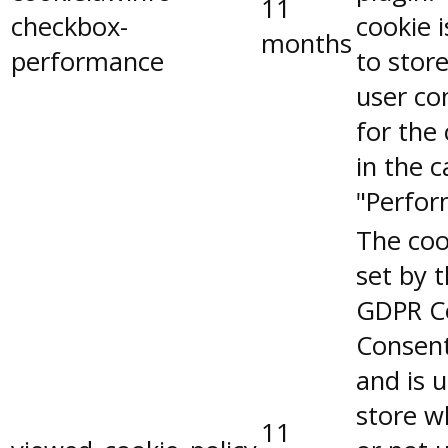
11
checkbox-
cookie 
months
performance
to stor
user co
for the
in the 
"Perfor
The coo
set by 
GDPR C
Consent
and is 
store w
11