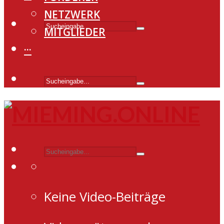
NETZWERK
MITGLIEDER
···
Keine Video-Beiträge