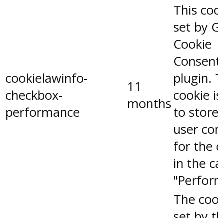
This coo
set by 
Cookie
Consen
cookielawinfo-
plugin.
11
checkbox-
cookie 
months
performance
to stor
user co
for the
in the 
"Perfor
The coo
set by 