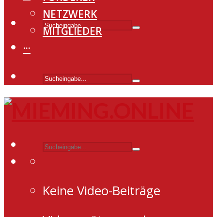
NETZWERK
MITGLIEDER
···
Keine Video-Beiträge