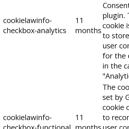
Consen
plugin.
cookielawinfo-
11
cookie 
checkbox-analytics
months
to stor
user co
for the
in the 
"Analyti
The coo
set by 
cookie 
cookielawinfo-
11
to reco
checkbox-functional
months
user co