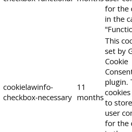
for the
in the 
"Functio
This coo
set by 
Cookie
Consen
plugin.
cookielawinfo-
11
cookies
checkbox-necessary
months
to stor
user co
for the