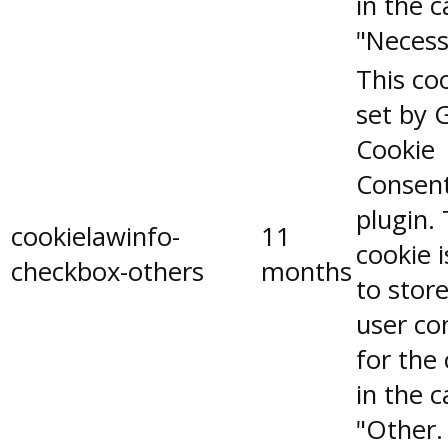
in the 
"Necess
This coo
set by 
Cookie
Consen
plugin.
cookielawinfo-
11
cookie 
checkbox-others
months
to stor
user co
for the
in the 
"Other.