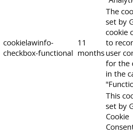
The coo
set by 
cookie 
cookielawinfo-
11
to reco
checkbox-functional
months
user co
for the
in the 
"Functio
This coo
set by 
Cookie
Consen