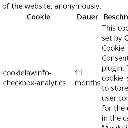
of the website, anonymously.
Cookie
Dauer
Beschr
This coo
set by 
Cookie
Consen
plugin.
cookielawinfo-
11
cookie 
checkbox-analytics
months
to stor
user co
for the
in the 
"Analyti