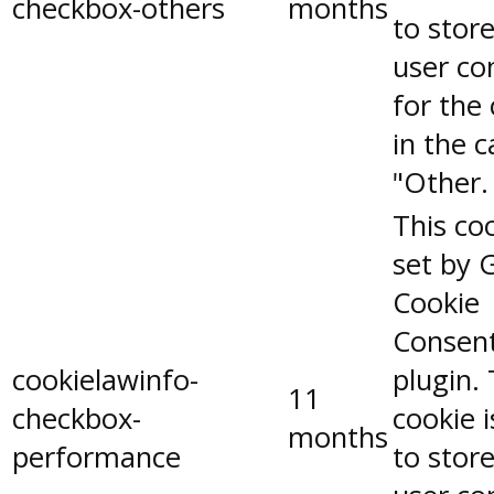
checkbox-others
months
to stor
user co
for the
in the 
"Other.
This coo
set by 
Cookie
Consen
cookielawinfo-
plugin.
11
checkbox-
cookie 
months
performance
to stor