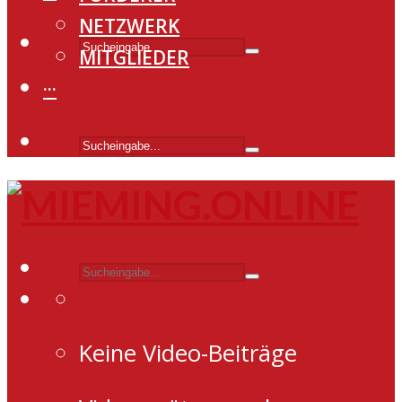
NETZWERK
MITGLIEDER
···
Keine Video-Beiträge