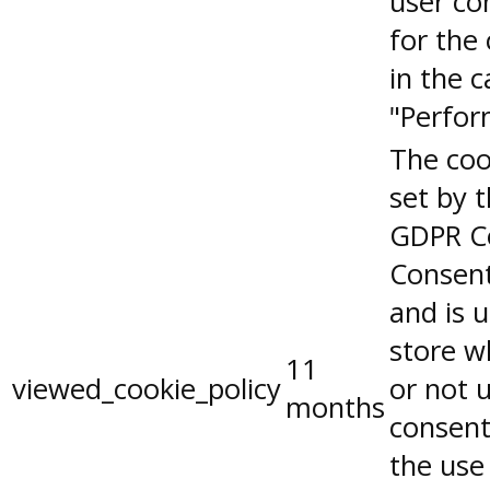
user co
for the
in the 
"Perfor
The coo
set by 
GDPR C
Consent
and is 
store w
11
viewed_cookie_policy
or not 
months
consent
the use