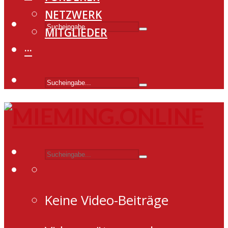
NETZWERK
MITGLIEDER
···
Keine Video-Beiträge