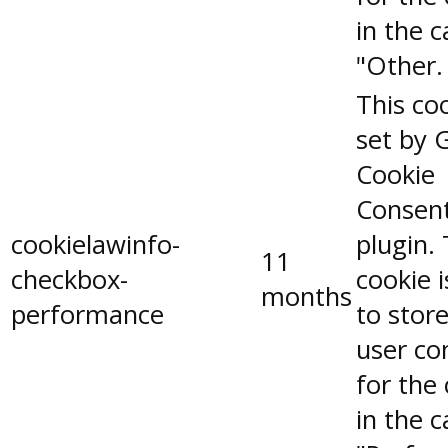
in the 
"Other.
This coo
set by 
Cookie
Consen
cookielawinfo-
plugin.
11
checkbox-
cookie 
months
performance
to stor
user co
for the
in the 