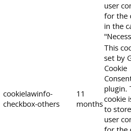
user co
for the
in the 
"Necess
This coo
set by 
Cookie
Consen
plugin.
cookielawinfo-
11
cookie 
checkbox-others
months
to stor
user co
for the