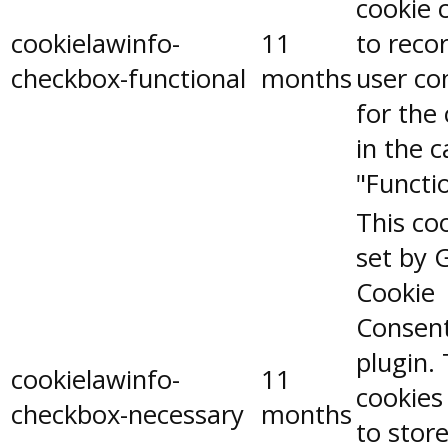
cookie 
cookielawinfo-
11
to reco
checkbox-functional
months
user co
for the
in the 
"Functio
This coo
set by 
Cookie
Consen
plugin.
cookielawinfo-
11
cookies
checkbox-necessary
months
to stor