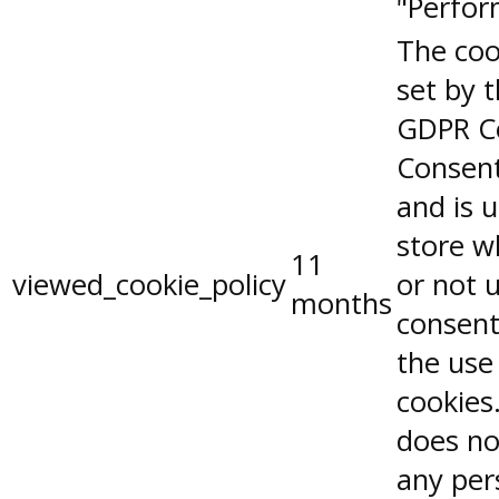
"Perfor
The coo
set by 
GDPR C
Consent
and is 
store w
11
viewed_cookie_policy
or not 
months
consent
the use
cookies.
does no
any per