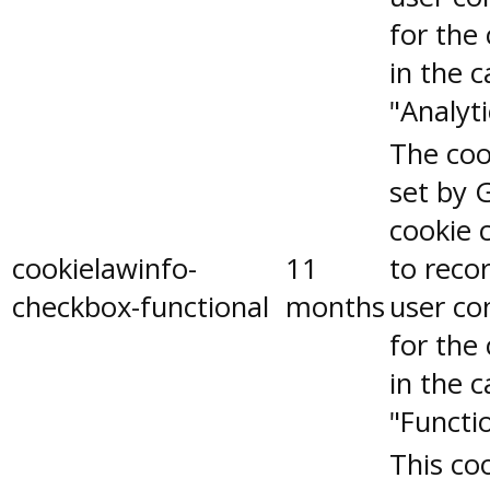
for the
in the 
"Analyti
The coo
set by 
cookie 
cookielawinfo-
11
to reco
checkbox-functional
months
user co
for the
in the 
"Functio
This coo