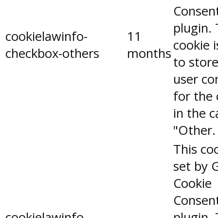
Consen
plugin.
cookielawinfo-
11
cookie 
checkbox-others
months
to stor
user co
for the
in the 
"Other.
This coo
set by 
Cookie
Consen
cookielawinfo-
plugin.