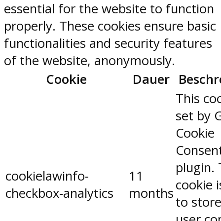
essential for the website to function
properly. These cookies ensure basic
functionalities and security features
of the website, anonymously.
Cookie
Dauer
Beschr
This coo
set by 
Cookie
Consen
plugin.
cookielawinfo-
11
cookie 
checkbox-analytics
months
to stor
user co