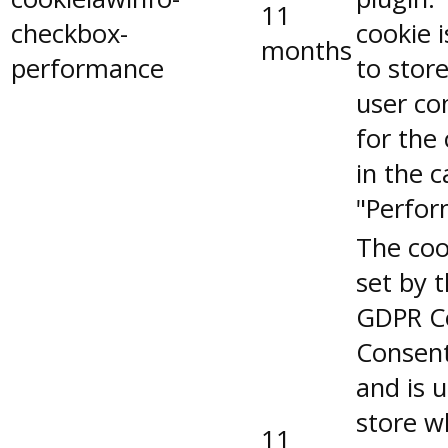
11
checkbox-
cookie 
months
performance
to stor
user co
for the
in the 
"Perfor
The coo
set by 
GDPR C
Consent
and is 
store w
11