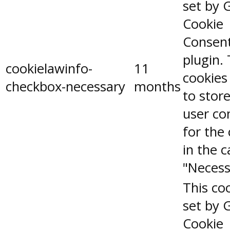
set by 
Cookie
Consen
plugin.
cookielawinfo-
11
cookies
checkbox-necessary
months
to stor
user co
for the
in the 
"Necess
This coo
set by 
Cookie