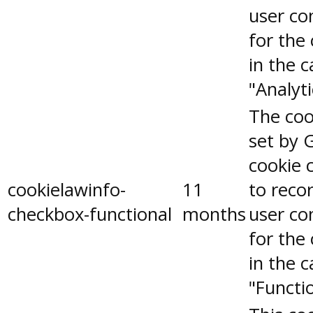
user co
for the
in the 
"Analyti
The coo
set by 
cookie 
cookielawinfo-
11
to reco
checkbox-functional
months
user co
for the
in the 
"Functio