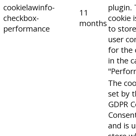
cookielawinfo-
plugin.
11
checkbox-
cookie 
months
performance
to stor
user co
for the
in the 
"Perfor
The coo
set by 
GDPR C
Consent
and is 