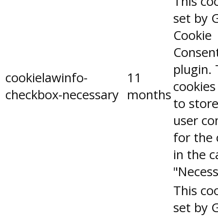
This coo
set by 
Cookie
Consen
plugin.
cookielawinfo-
11
cookies
checkbox-necessary
months
to stor
user co
for the
in the 
"Necess
This coo
set by 