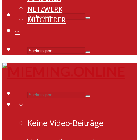
NETZWERK
MITGLIEDER
···
Keine Video-Beiträge