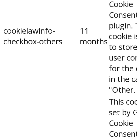
Cookie
Consen
plugin.
cookielawinfo-
11
cookie 
checkbox-others
months
to stor
user co
for the
in the 
"Other.
This coo
set by 
Cookie
Consen