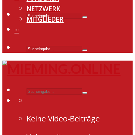
NETZWERK
MITGLIEDER
···
Keine Video-Beiträge