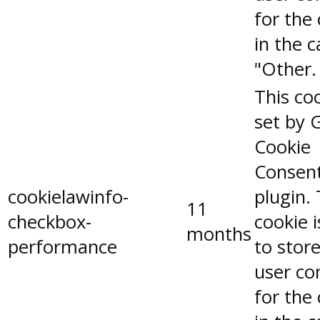
for the
in the 
"Other.
This coo
set by 
Cookie
Consen
cookielawinfo-
plugin.
11
checkbox-
cookie 
months
performance
to stor
user co
for the