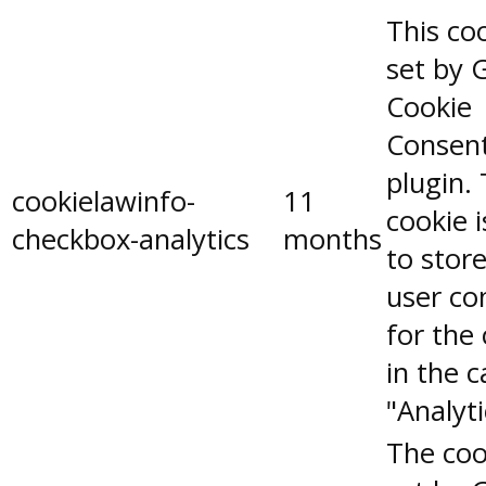
This coo
set by 
Cookie
Consen
plugin.
cookielawinfo-
11
cookie 
checkbox-analytics
months
to stor
user co
for the
in the 
"Analyti
The coo