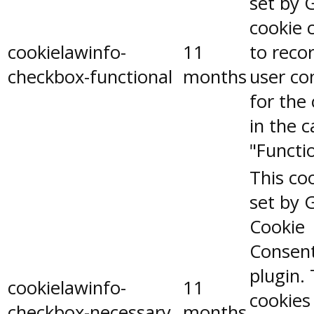
set by 
cookie 
cookielawinfo-
11
to reco
checkbox-functional
months
user co
for the
in the 
"Functio
This coo
set by 
Cookie
Consen
plugin.
cookielawinfo-
11
cookies
checkbox-necessary
months