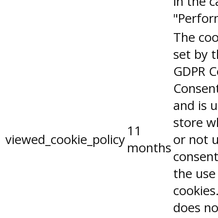
in the 
"Perfor
The coo
set by 
GDPR C
Consent
and is 
store w
11
viewed_cookie_policy
or not 
months
consent
the use
cookies.
does no