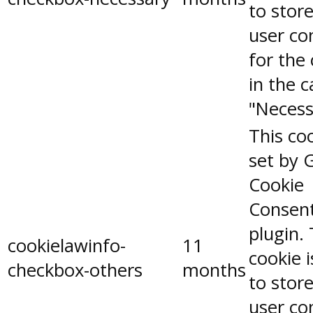
to stor
user co
for the
in the 
"Necess
This coo
set by 
Cookie
Consen
plugin.
cookielawinfo-
11
cookie 
checkbox-others
months
to stor
user co