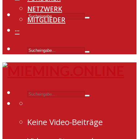
NETZWERK
MITGLIEDER
···
Keine Video-Beiträge