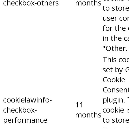
checkbox-others
months
to stor
user co
for the
in the 
"Other.
This coo
set by 
Cookie
Consen
cookielawinfo-
plugin.
11
checkbox-
cookie 
months
performance
to stor