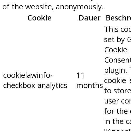
of the website, anonymously.
Cookie
Dauer
Beschr
This coo
set by 
Cookie
Consen
plugin.
cookielawinfo-
11
cookie 
checkbox-analytics
months
to stor
user co
for the
in the 