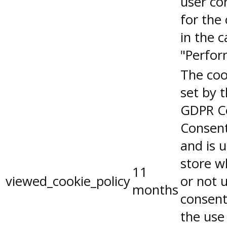
user co
for the
in the 
"Perfor
The coo
set by 
GDPR C
Consent
and is 
store w
11
viewed_cookie_policy
or not 
months
consent
the use