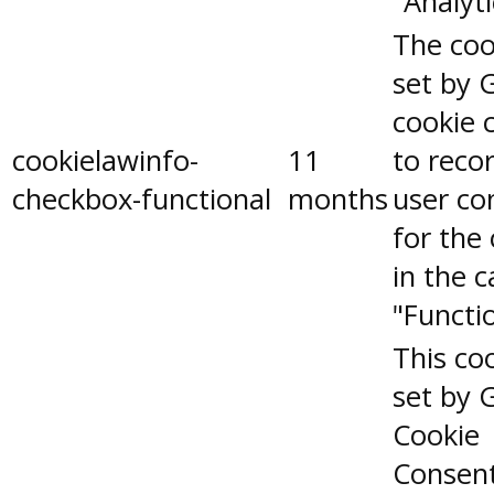
"Analyti
The coo
set by 
cookie 
cookielawinfo-
11
to reco
checkbox-functional
months
user co
for the
in the 
"Functio
This coo
set by 
Cookie
Consen