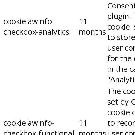
Consen
plugin.
cookielawinfo-
11
cookie 
checkbox-analytics
months
to stor
user co
for the
in the 
"Analyti
The coo
set by 
cookie 
cookielawinfo-
11
to reco
checkbox-functional
months
user co