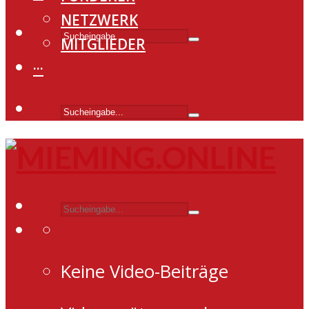
NETZWERK
MITGLIEDER
···
Keine Video-Beiträge