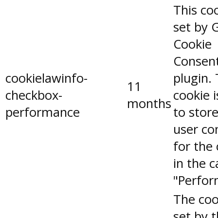
This coo
set by 
Cookie
Consen
cookielawinfo-
plugin.
11
checkbox-
cookie 
months
performance
to stor
user co
for the
in the 
"Perfor
The coo
set by 