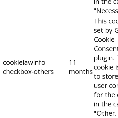
in the 
"Necess
This coo
set by 
Cookie
Consen
plugin.
cookielawinfo-
11
cookie 
checkbox-others
months
to stor
user co
for the
in the 
"Other.