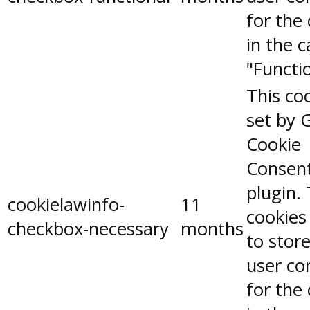
for the
in the 
"Functio
This coo
set by 
Cookie
Consen
plugin.
cookielawinfo-
11
cookies
checkbox-necessary
months
to stor
user co
for the