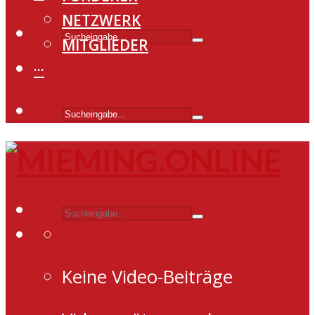
NETZWERK
MITGLIEDER
···
Keine Video-Beiträge