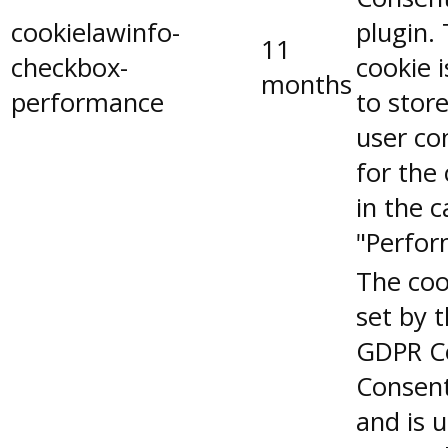
cookielawinfo-
plugin.
11
checkbox-
cookie 
months
performance
to stor
user co
for the
in the 
"Perfor
The coo
set by 
GDPR C
Consent
and is 