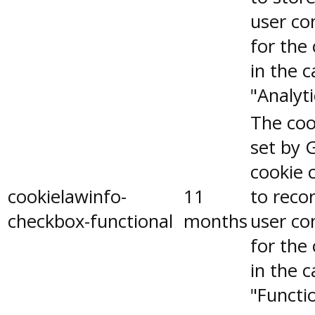
user co
for the
in the 
"Analyti
The coo
set by 
cookie 
cookielawinfo-
11
to reco
checkbox-functional
months
user co
for the
in the 
"Functio