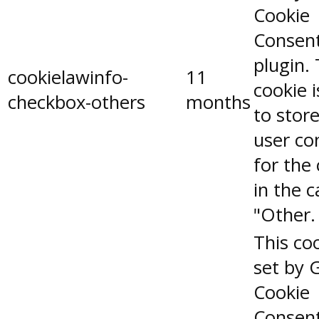
Cookie
Consen
plugin.
cookielawinfo-
11
cookie 
checkbox-others
months
to stor
user co
for the
in the 
"Other.
This coo
set by 
Cookie
Consen