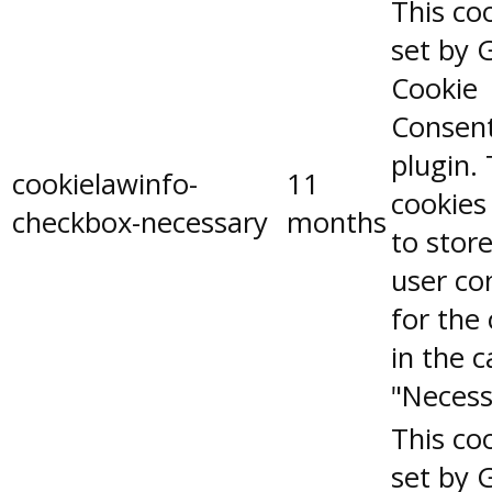
This coo
set by 
Cookie
Consen
plugin.
cookielawinfo-
11
cookies
checkbox-necessary
months
to stor
user co
for the
in the 
"Necess
This coo
set by 