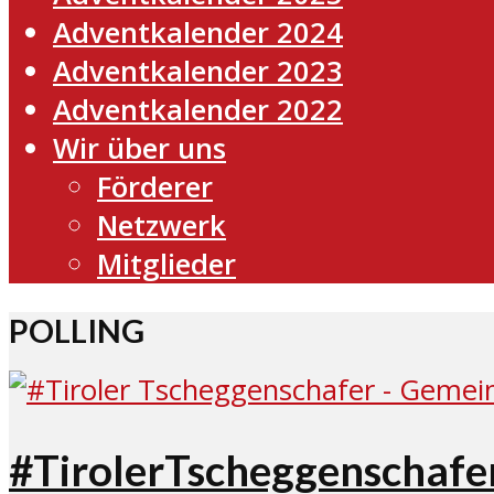
Adventkalender 2024
Adventkalender 2023
Adventkalender 2022
Wir über uns
Förderer
Netzwerk
Mitglieder
POLLING
#TirolerTscheggenschafer