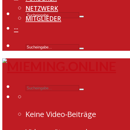
NETZWERK
MITGLIEDER
···
Keine Video-Beiträge