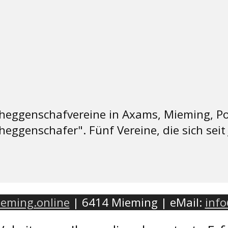
eggenschafvereine in Axams, Mieming, Poll
eggenschafer". Fünf Vereine, die sich se
eming.online
| 6414 Mieming | eMail:
inf