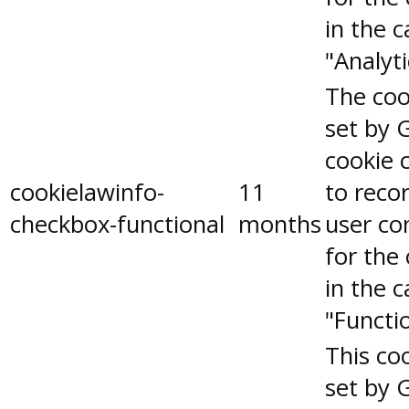
in the 
"Analyti
The coo
set by 
cookie 
cookielawinfo-
11
to reco
checkbox-functional
months
user co
for the
in the 
"Functio
This coo
set by 