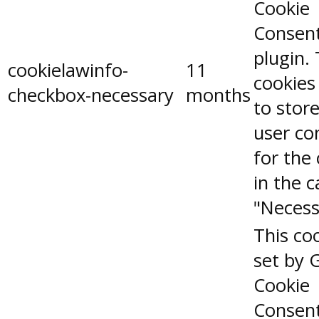
Cookie
Consen
plugin.
cookielawinfo-
11
cookies
checkbox-necessary
months
to stor
user co
for the
in the 
"Necess
This coo
set by 
Cookie
Consen