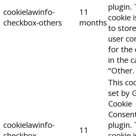
plugin.
cookielawinfo-
11
cookie 
checkbox-others
months
to stor
user co
for the
in the 
"Other.
This coo
set by 
Cookie
Consen
cookielawinfo-
plugin.
11
checkbox-
cookie 