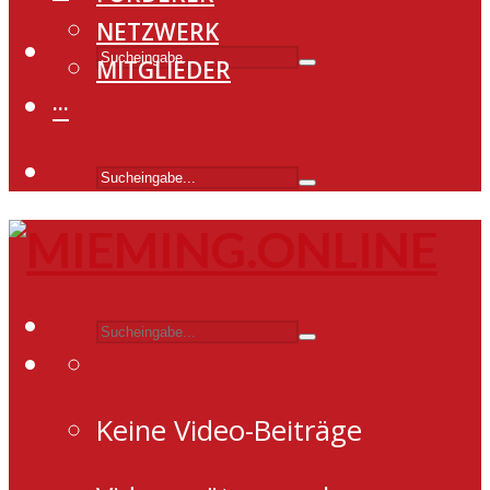
NETZWERK
MITGLIEDER
···
Keine Video-Beiträge