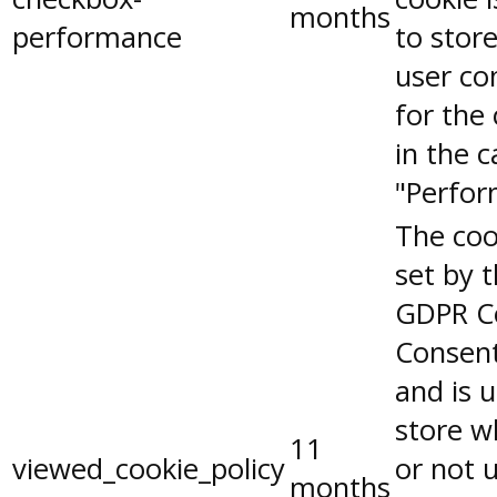
months
performance
to stor
user co
for the
in the 
"Perfor
The coo
set by 
GDPR C
Consent
and is 
store w
11
viewed_cookie_policy
or not 
months