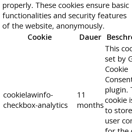
properly. These cookies ensure basic
functionalities and security features
of the website, anonymously.
Cookie
Dauer
Beschr
This coo
set by 
Cookie
Consen
plugin.
cookielawinfo-
11
cookie 
checkbox-analytics
months
to stor
user co
for the