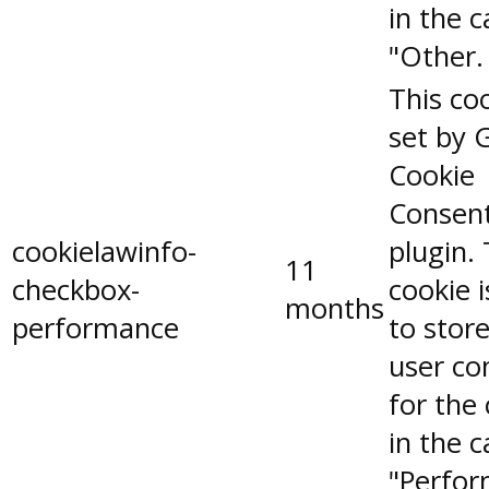
in the 
"Other.
This coo
set by 
Cookie
Consen
cookielawinfo-
plugin.
11
checkbox-
cookie 
months
performance
to stor
user co
for the
in the 
"Perfor