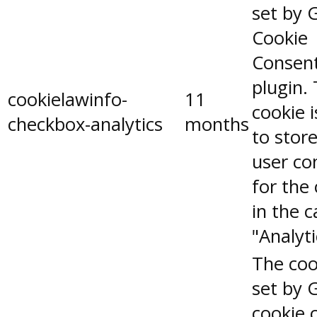
set by 
Cookie
Consen
plugin.
cookielawinfo-
11
cookie 
checkbox-analytics
months
to stor
user co
for the
in the 
"Analyti
The coo
set by 
cookie 