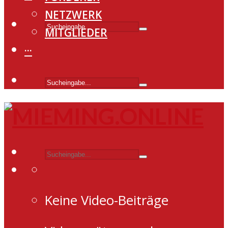
NETZWERK
MITGLIEDER
···
Keine Video-Beiträge