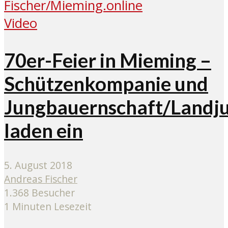
Video
70er-Feier in Mieming –
Schützenkompanie und
Jungbauernschaft/Landj
laden ein
5. August 2018
Andreas Fischer
1.368 Besucher
1 Minuten Lesezeit