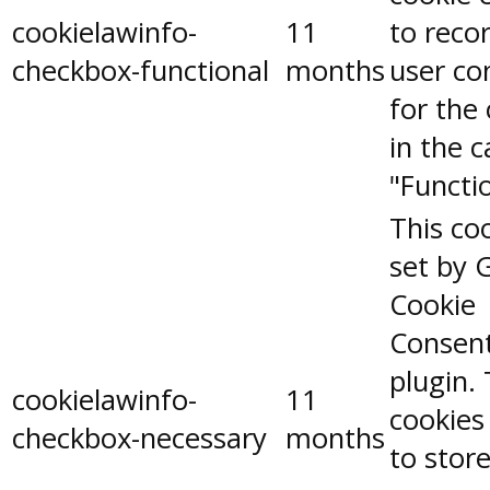
cookielawinfo-
11
to reco
checkbox-functional
months
user co
for the
in the 
"Functio
This coo
set by 
Cookie
Consen
plugin.
cookielawinfo-
11
cookies
checkbox-necessary
months
to stor