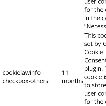
user co
for the
in the 
"Necess
This coo
set by 
Cookie
Consen
plugin.
cookielawinfo-
11
cookie 
checkbox-others
months
to stor
user co
for the