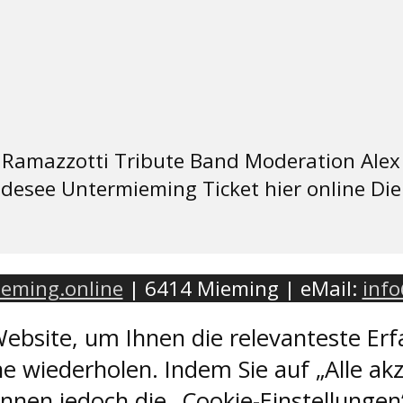
s Ramazzotti Tribute Band Moderation Alex
see Untermieming Ticket hier online Die O
eming.online
| 6414 Mieming | eMail:
inf
ebsite, um Ihnen die relevanteste Erf
e wiederholen. Indem Sie auf „Alle akz
nen jedoch die „Cookie-Einstellungen“