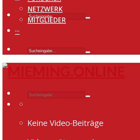
NETZWERK
MITGLIEDER
···
Keine Video-Beiträge