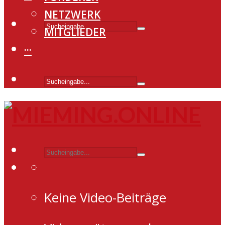
NETZWERK
MITGLIEDER
···
Keine Video-Beiträge