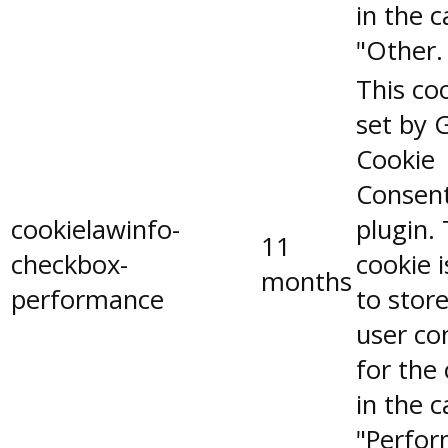
in the 
"Other.
This coo
set by 
Cookie
Consen
cookielawinfo-
plugin.
11
checkbox-
cookie 
months
performance
to stor
user co
for the
in the 
"Perfor