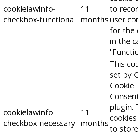
cookielawinfo-
11
to reco
checkbox-functional
months
user co
for the
in the 
"Functio
This coo
set by 
Cookie
Consen
plugin.
cookielawinfo-
11
cookies
checkbox-necessary
months
to stor