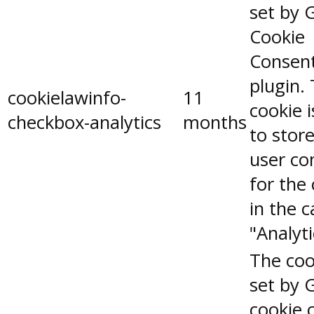
set by 
Cookie
Consen
plugin.
cookielawinfo-
11
cookie 
checkbox-analytics
months
to stor
user co
for the
in the 
"Analyti
The coo
set by 
cookie 