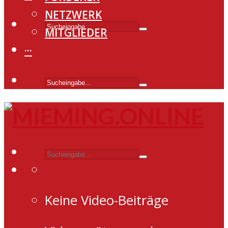
NETZWERK
MITGLIEDER
···
Keine Video-Beiträge