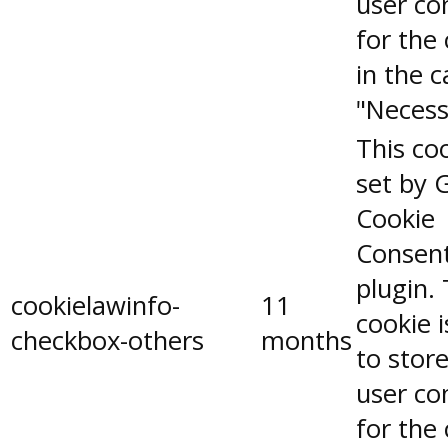
user co
for the
in the 
"Necess
This coo
set by 
Cookie
Consen
plugin.
cookielawinfo-
11
cookie 
checkbox-others
months
to stor
user co
for the