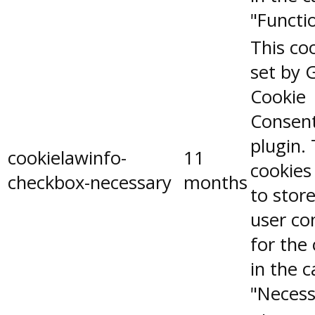
"Functio
This coo
set by 
Cookie
Consen
plugin.
cookielawinfo-
11
cookies
checkbox-necessary
months
to stor
user co
for the
in the 
"Necess