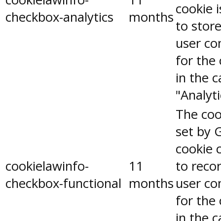
cookie 
checkbox-analytics
months
to stor
user co
for the
in the 
"Analyti
The coo
set by 
cookie 
cookielawinfo-
11
to reco
checkbox-functional
months
user co
for the
in the 