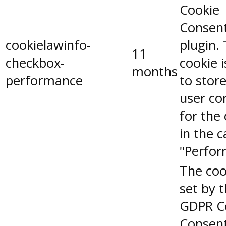
Cookie
Consen
cookielawinfo-
plugin.
11
checkbox-
cookie 
months
performance
to stor
user co
for the
in the 
"Perfor
The coo
set by 
GDPR C
Consent