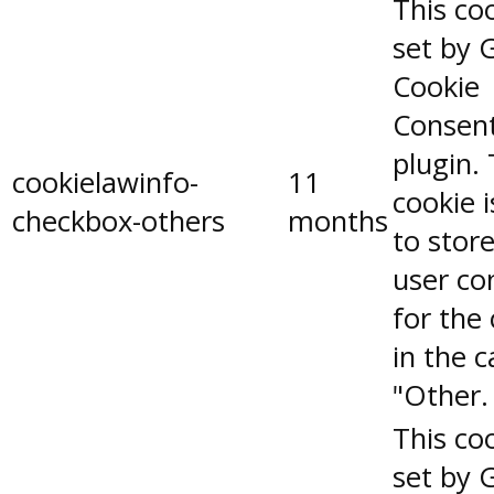
This coo
set by 
Cookie
Consen
plugin.
cookielawinfo-
11
cookie 
checkbox-others
months
to stor
user co
for the
in the 
"Other.
This coo
set by 