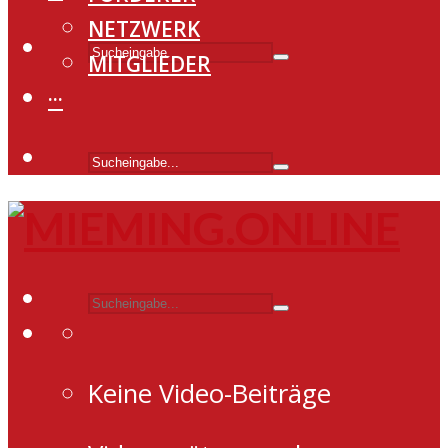
NETZWERK
MITGLIEDER
···
Keine Video-Beiträge