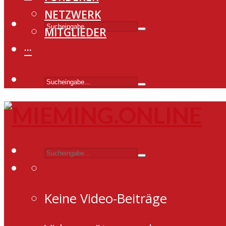
NETZWERK
MITGLIEDER
···
Keine Video-Beiträge