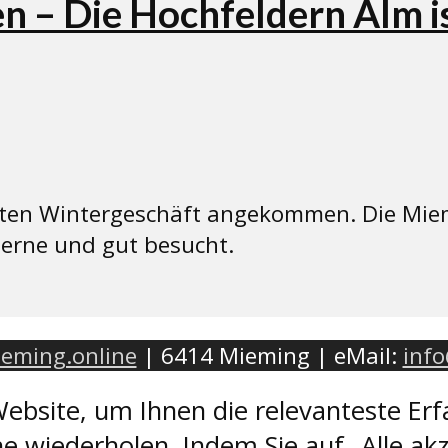
 – Die Hochfeldern Alm is
ften Wintergeschäft angekommen. Die Miem
gerne und gut besucht.
eming.online
| 6414 Mieming | eMail:
inf
ebsite, um Ihnen die relevanteste Erf
e wiederholen. Indem Sie auf „Alle akz