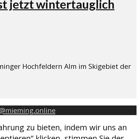
t jetzt wintertauglich
inger Hochfeldern Alm im Skigebiet der
o@mieming.online
ahrung zu bieten, indem wir uns an
eptieren“ klicken, stimmen Sie der