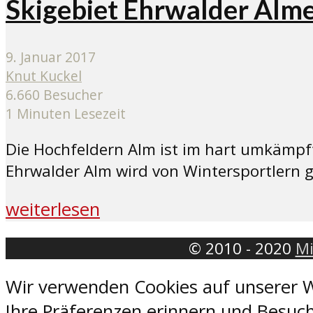
Skigebiet Ehrwalder Almen
9. Januar 2017
Knut Kuckel
6.660 Besucher
1 Minuten Lesezeit
Die Hochfeldern Alm ist im hart umkämp
Ehrwalder Alm wird von Wintersportlern 
weiterlesen
© 2010 - 2020
Mi
Wir verwenden Cookies auf unserer W
Ihre Präferenzen erinnern und Besuch