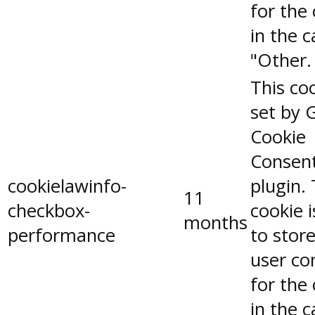
for the
in the 
"Other.
This coo
set by 
Cookie
Consen
cookielawinfo-
plugin.
11
checkbox-
cookie 
months
performance
to stor
user co
for the
in the 