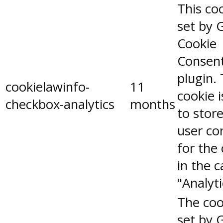
This coo
set by 
Cookie
Consen
plugin.
cookielawinfo-
11
cookie 
checkbox-analytics
months
to stor
user co
for the
in the 
"Analyti
The coo
set by 