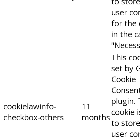
to stor
user co
for the
in the 
"Necess
This coo
set by 
Cookie
Consen
plugin.
cookielawinfo-
11
cookie 
checkbox-others
months
to stor
user co