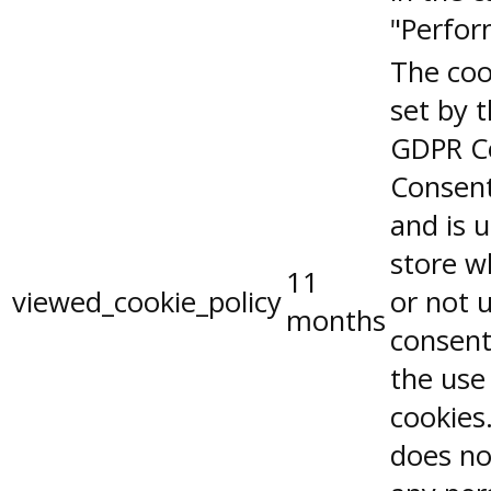
"Perfor
The coo
set by 
GDPR C
Consent
and is 
store w
11
viewed_cookie_policy
or not 
months
consent
the use
cookies.
does no