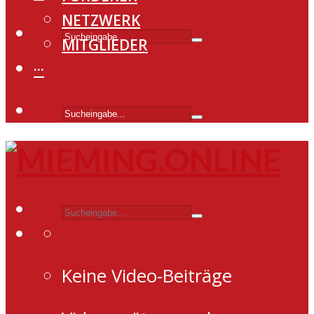
NETZWERK
MITGLIEDER
···
Keine Video-Beiträge