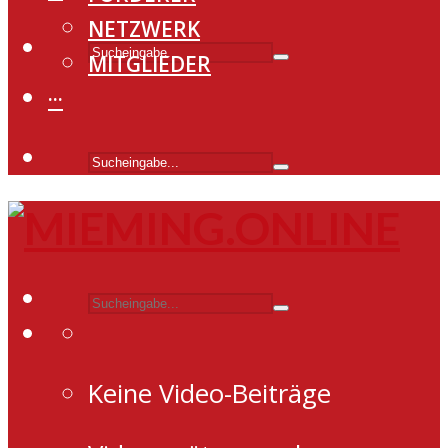
NETZWERK
MITGLIEDER
···
Keine Video-Beiträge