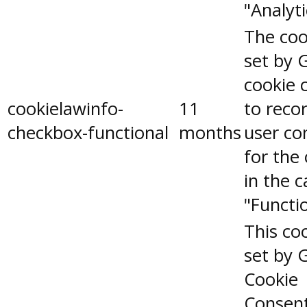
"Analyti
The coo
set by 
cookie 
cookielawinfo-
11
to reco
checkbox-functional
months
user co
for the
in the 
"Functio
This coo
set by 
Cookie
Consen