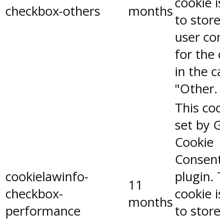
cookie 
checkbox-others
months
to stor
user co
for the
in the 
"Other.
This coo
set by 
Cookie
Consen
cookielawinfo-
plugin.
11
checkbox-
cookie 
months
performance
to stor