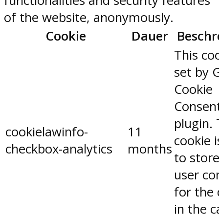
functionalities and security features
of the website, anonymously.
Cookie
Dauer
Beschr
This coo
set by 
Cookie
Consen
plugin.
cookielawinfo-
11
cookie 
checkbox-analytics
months
to stor
user co
for the
in the 