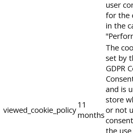
user co
for the
in the 
"Perfor
The coo
set by 
GDPR C
Consent
and is 
store w
11
viewed_cookie_policy
or not 
months
consent
the use