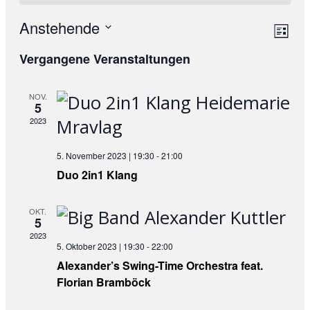
Anstehende
Ans
Ve
List
Datum
An
Nav
Vergangene Veranstaltungen
wählen.
Na
NOV.
5
2023
5. November 2023 | 19:30
-
21:00
Duo 2in1 Klang
OKT.
5
2023
5. Oktober 2023 | 19:30
-
22:00
Alexander’s Swing-Time Orchestra feat.
Florian Bramböck