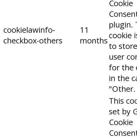
Cookie
Consen
plugin.
cookielawinfo-
11
cookie 
checkbox-others
months
to stor
user co
for the
in the 
"Other.
This coo
set by 
Cookie
Consen