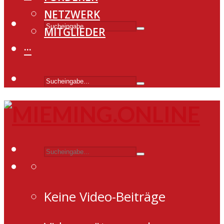
NETZWERK
MITGLIEDER
···
Keine Video-Beiträge