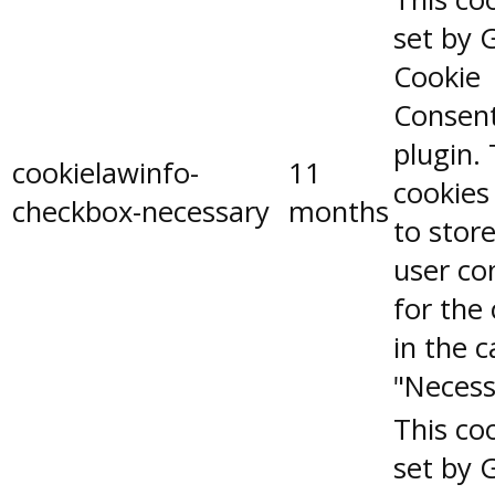
set by 
Cookie
Consen
plugin.
cookielawinfo-
11
cookies
checkbox-necessary
months
to stor
user co
for the
in the 
"Necess
This coo
set by 