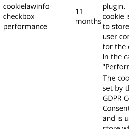
cookielawinfo-
plugin.
11
checkbox-
cookie 
months
performance
to stor
user co
for the
in the 
"Perfor
The coo
set by 
GDPR C
Consent
and is 
store w