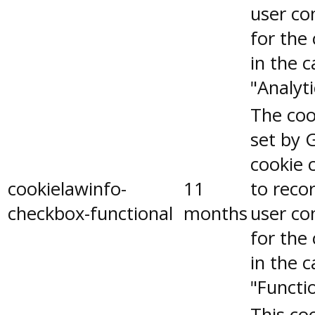
user co
for the
in the 
"Analyti
The coo
set by 
cookie 
cookielawinfo-
11
to reco
checkbox-functional
months
user co
for the
in the 
"Functio
This coo