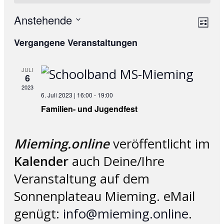
Anstehende
Ans
Ve
List
Datum
An
Nav
Vergangene Veranstaltungen
wählen.
Na
JULI
6
2023
6. Juli 2023 | 16:00
-
19:00
Familien- und Jugendfest
Mieming.online
veröffentlicht im
Kalender
auch Deine/Ihre
Veranstaltung auf dem
Sonnenplateau Mieming. eMail
genügt:
info@mieming.online
.