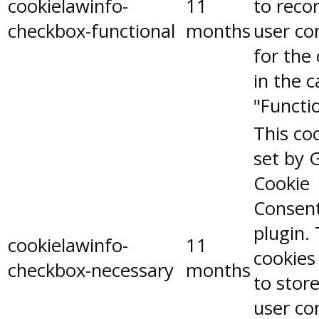
cookielawinfo-
11
to reco
checkbox-functional
months
user co
for the
in the 
"Functio
This coo
set by 
Cookie
Consen
plugin.
cookielawinfo-
11
cookies
checkbox-necessary
months
to stor
user co