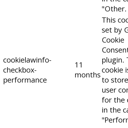
"Other.
This coo
set by 
Cookie
Consen
cookielawinfo-
plugin.
11
checkbox-
cookie 
months
performance
to stor
user co
for the
in the 
"Perfor