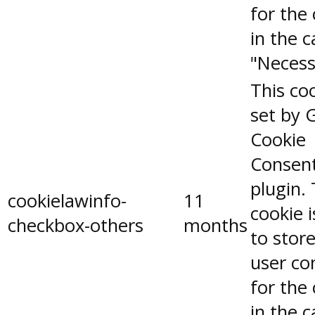
for the
in the 
"Necess
This coo
set by 
Cookie
Consen
plugin.
cookielawinfo-
11
cookie 
checkbox-others
months
to stor
user co
for the
in the 