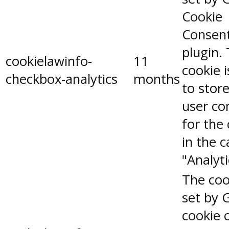
Cookie
Consen
plugin.
cookielawinfo-
11
cookie 
checkbox-analytics
months
to stor
user co
for the
in the 
"Analyti
The coo
set by 
cookie 