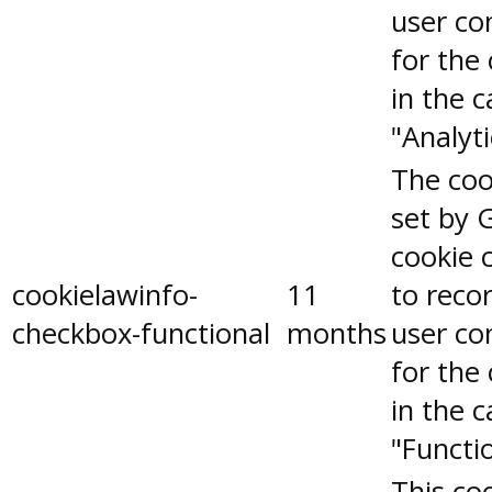
user co
for the
in the 
"Analyti
The coo
set by 
cookie 
cookielawinfo-
11
to reco
checkbox-functional
months
user co
for the
in the 
"Functio
This coo