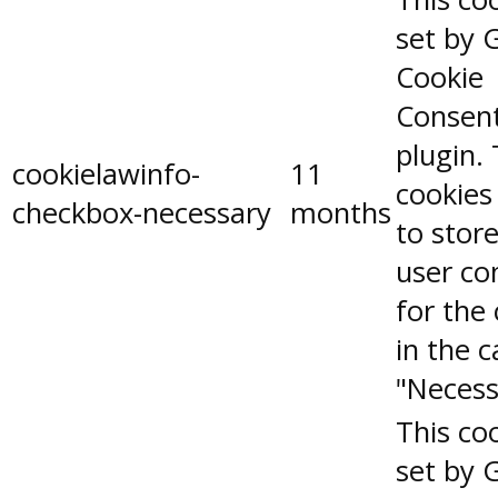
set by 
Cookie
Consen
plugin.
cookielawinfo-
11
cookies
checkbox-necessary
months
to stor
user co
for the
in the 
"Necess
This coo
set by 