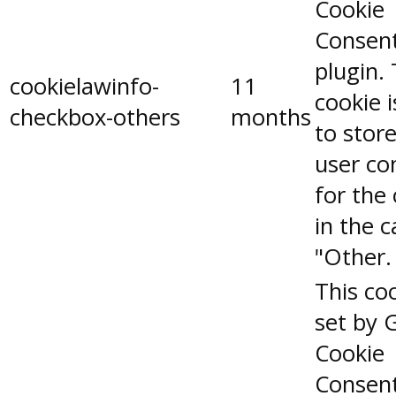
Cookie
Consen
plugin.
cookielawinfo-
11
cookie 
checkbox-others
months
to stor
user co
for the
in the 
"Other.
This coo
set by 
Cookie
Consen