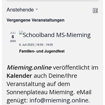
Anstehende
Ans
Ve
List
Datum
An
Nav
Vergangene Veranstaltungen
wählen.
Na
JULI
6
2023
6. Juli 2023 | 16:00
-
19:00
Familien- und Jugendfest
Mieming.online
veröffentlicht im
Kalender
auch Deine/Ihre
Veranstaltung auf dem
Sonnenplateau Mieming. eMail
genügt:
info@mieming.online
.