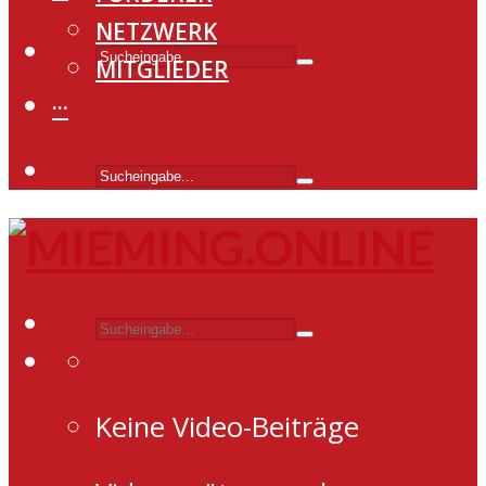
NETZWERK
MITGLIEDER
···
Keine Video-Beiträge