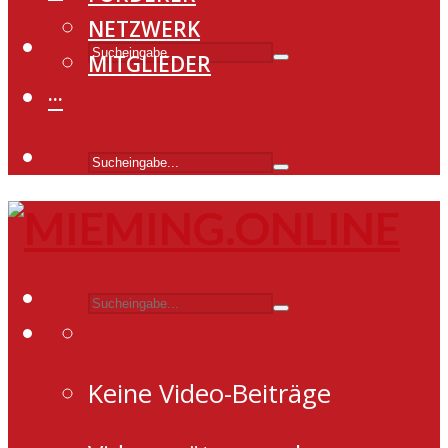
NETZWERK
MITGLIEDER
···
Keine Video-Beiträge