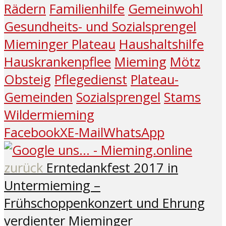
Rädern
Familienhilfe
Gemeinwohl
Gesundheits- und Sozialsprengel
Mieminger Plateau
Haushaltshilfe
Hauskrankenpflee
Mieming
Mötz
Obsteig
Pflegedienst
Plateau-
Gemeinden
Sozialsprengel
Stams
Wildermieming
Facebook
X
E-Mail
WhatsApp
zurück
Erntedankfest 2017 in
Untermieming –
Frühschoppenkonzert und Ehrung
verdienter Mieminger