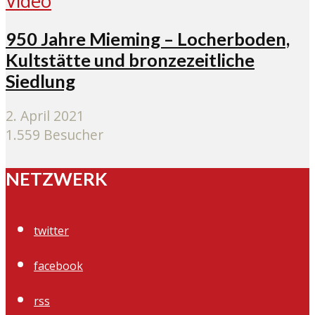
Video
950 Jahre Mieming – Locherboden,
Kultstätte und bronzezeitliche
Siedlung
2. April 2021
1.559 Besucher
NETZWERK
twitter
facebook
rss