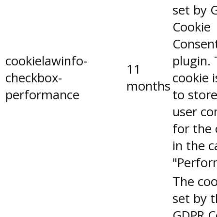
set by 
Cookie
Consen
cookielawinfo-
plugin.
11
checkbox-
cookie 
months
performance
to stor
user co
for the
in the 
"Perfor
The coo
set by 
GDPR C