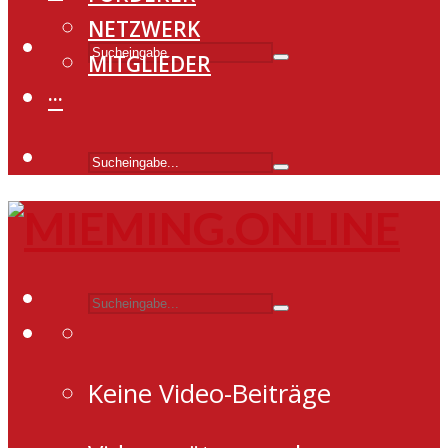
NETZWERK
MITGLIEDER
···
Keine Video-Beiträge