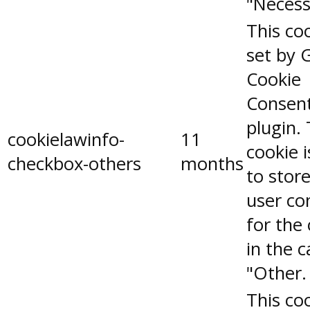
"Necess
This coo
set by 
Cookie
Consen
plugin.
cookielawinfo-
11
cookie 
checkbox-others
months
to stor
user co
for the
in the 
"Other.
This coo