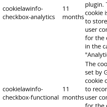
plugin.
cookielawinfo-
11
cookie 
checkbox-analytics
months
to stor
user co
for the
in the 
"Analyti
The coo
set by 
cookie 
cookielawinfo-
11
to reco
checkbox-functional
months
user co
for the