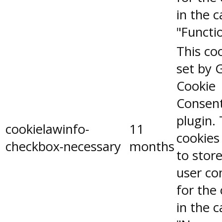
in the 
"Functio
This coo
set by 
Cookie
Consen
plugin.
cookielawinfo-
11
cookies
checkbox-necessary
months
to stor
user co
for the
in the 