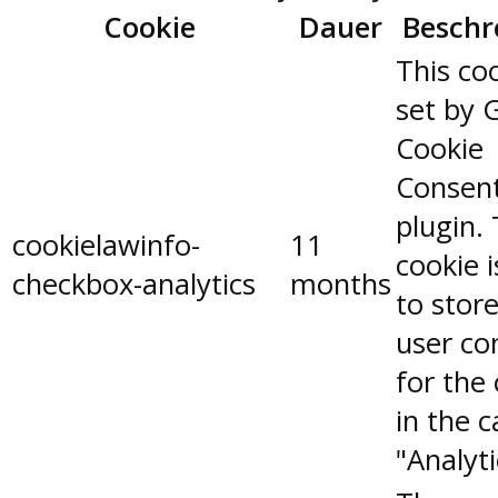
Cookie
Dauer
Beschr
This coo
set by 
Cookie
Consen
plugin.
cookielawinfo-
11
cookie 
checkbox-analytics
months
to stor
user co
for the
in the 
"Analyti