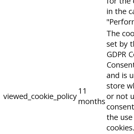
for the
in the 
"Perfor
The coo
set by 
GDPR C
Consent
and is 
store w
11
viewed_cookie_policy
or not 
months
consent
the use
cookies.