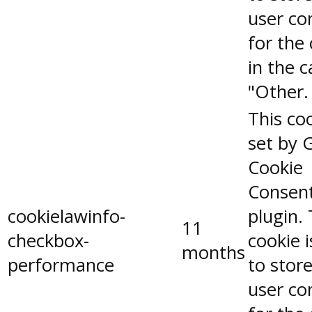
user co
for the
in the 
"Other.
This coo
set by 
Cookie
Consen
cookielawinfo-
plugin.
11
checkbox-
cookie 
months
performance
to stor
user co