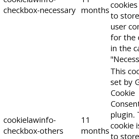
cookies
checkbox-necessary
months
to stor
user co
for the
in the 
"Necess
This coo
set by 
Cookie
Consen
plugin.
cookielawinfo-
11
cookie 
checkbox-others
months
to stor