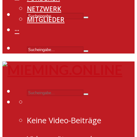
NETZWERK
MITGLIEDER
···
Keine Video-Beiträge