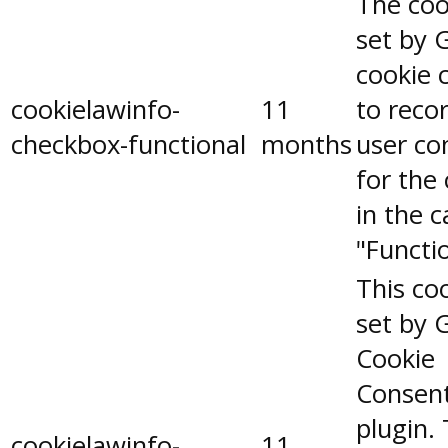
The coo
set by 
cookie 
cookielawinfo-
11
to reco
checkbox-functional
months
user co
for the
in the 
"Functio
This coo
set by 
Cookie
Consen
plugin.
cookielawinfo-
11