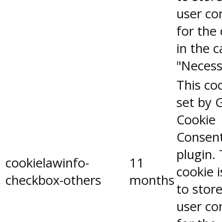
user co
for the
in the 
"Necess
This coo
set by 
Cookie
Consen
plugin.
cookielawinfo-
11
cookie 
checkbox-others
months
to stor
user co