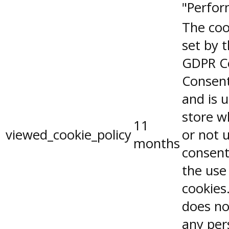
"Perfor
The coo
set by 
GDPR C
Consent
and is 
store w
11
viewed_cookie_policy
or not 
months
consent
the use
cookies.
does no
any per