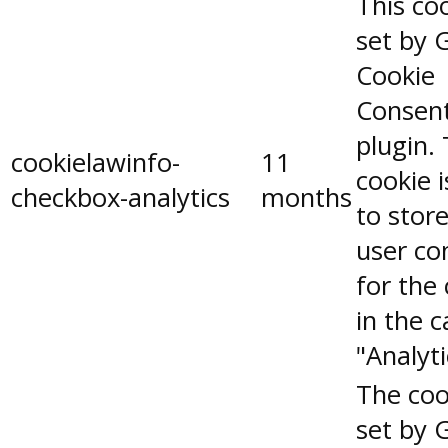
This coo
set by 
Cookie
Consen
plugin.
cookielawinfo-
11
cookie 
checkbox-analytics
months
to stor
user co
for the
in the 
"Analyti
The coo
set by 