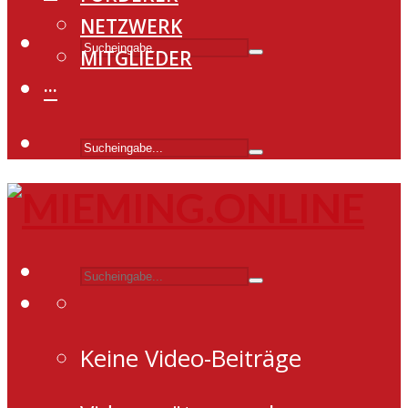
NETZWERK
MITGLIEDER
···
Keine Video-Beiträge