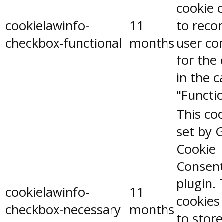
cookie 
cookielawinfo-
11
to reco
checkbox-functional
months
user co
for the
in the 
"Functio
This coo
set by 
Cookie
Consen
plugin.
cookielawinfo-
11
cookies
checkbox-necessary
months
to stor