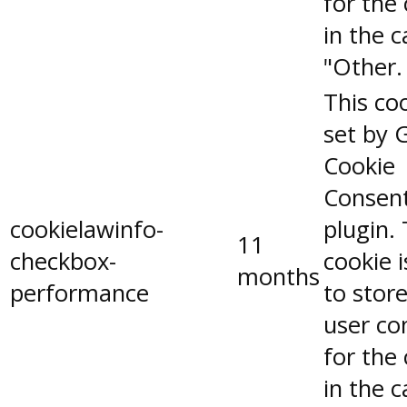
for the
in the 
"Other.
This coo
set by 
Cookie
Consen
cookielawinfo-
plugin.
11
checkbox-
cookie 
months
performance
to stor
user co
for the
in the 