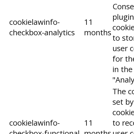
Conse
plugin
cookielawinfo-
11
cookie
checkbox-analytics
months
to sto
user 
for th
in the
"Analy
The co
set b
cooki
cookielawinfo-
11
to rec
checkbox-functional
months
user 