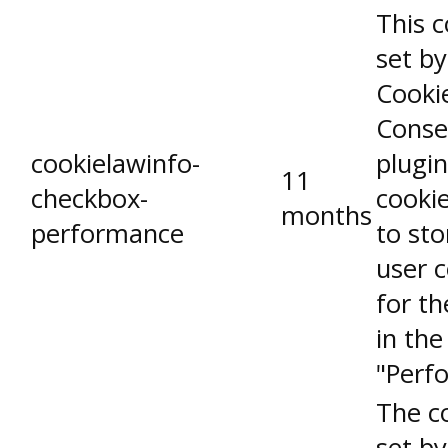
This c
set b
Cooki
Conse
cookielawinfo-
plugin
11
checkbox-
cookie
months
performance
to sto
user 
for th
in the
"Perf
The co
set by