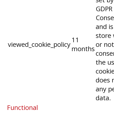
GDPR 
Conse
and is
store
11
viewed_cookie_policy
or not
months
conse
the us
cookie
does 
any p
data.
Functional