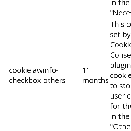
in the
"Nece
This c
set b
Cooki
Conse
plugin
cookielawinfo-
11
cookie
checkbox-others
months
to sto
user 
for th
in the
"Othe