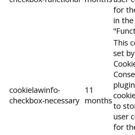
for th
in the
"Funct
This c
set b
Cooki
Conse
plugin
cookielawinfo-
11
cookie
checkbox-necessary
months
to sto
user 
for th