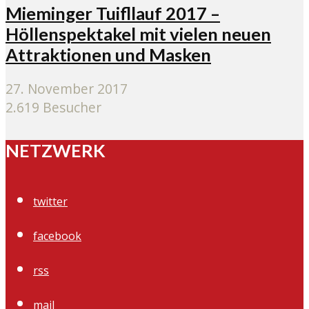
Mieminger Tuifllauf 2017 –
Höllenspektakel mit vielen neuen
Attraktionen und Masken
27. November 2017
2.619 Besucher
NETZWERK
twitter
facebook
rss
mail