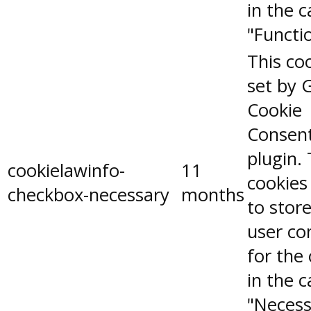
in the 
"Functio
This coo
set by 
Cookie
Consen
plugin.
cookielawinfo-
11
cookies
checkbox-necessary
months
to stor
user co
for the
in the 
"Necess