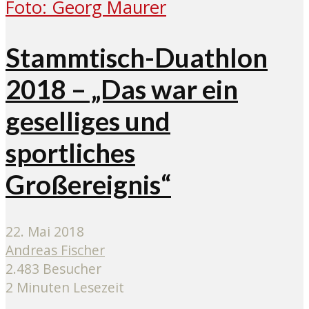
Stammtisch-Duathlon
2018 – „Das war ein
geselliges und
sportliches
Großereignis“
22. Mai 2018
Andreas Fischer
2.483 Besucher
2 Minuten Lesezeit