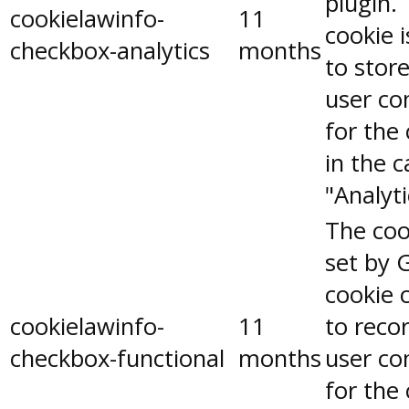
plugin.
cookielawinfo-
11
cookie 
checkbox-analytics
months
to stor
user co
for the
in the 
"Analyti
The coo
set by 
cookie 
cookielawinfo-
11
to reco
checkbox-functional
months
user co
for the