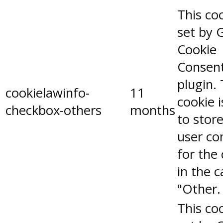
This coo
set by 
Cookie
Consen
plugin.
cookielawinfo-
11
cookie 
checkbox-others
months
to stor
user co
for the
in the 
"Other.
This coo