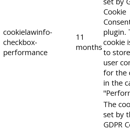
set by 
Cookie
Consen
cookielawinfo-
plugin.
11
checkbox-
cookie 
months
performance
to stor
user co
for the
in the 
"Perfor
The coo
set by 
GDPR C