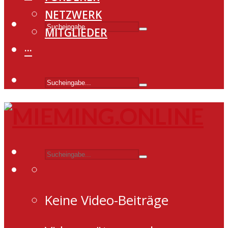
NETZWERK
MITGLIEDER
···
Keine Video-Beiträge