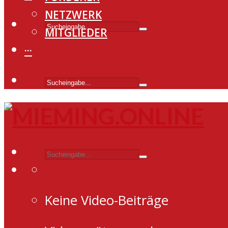
NETZWERK
MITGLIEDER
···
Keine Video-Beiträge