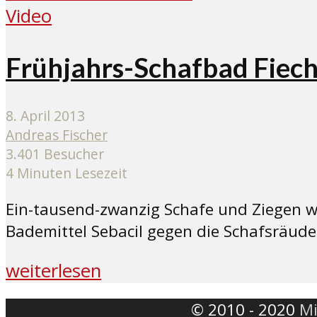
Video
Frühjahrs-Schafbad Fiech
8. April 2013
Andreas Fischer
3.401 Besucher
4 Minuten Lesezeit
Ein-tausend-zwanzig Schafe und Ziegen w
Bademittel Sebacil gegen die Schafsräude
weiterlesen
© 2010 - 2020
Mi