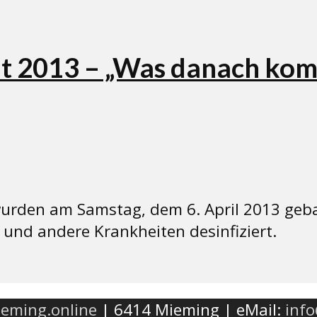
t 2013 – „Was danach komm
urden am Samstag, dem 6. April 2013 geba
 und andere Krankheiten desinfiziert.
eming.online
| 6414 Mieming | eMail:
inf