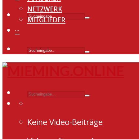
NETZWERK
MITGLIEDER
···
Keine Video-Beiträge