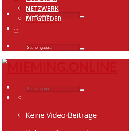
NETZWERK
MITGLIEDER
···
Keine Video-Beiträge