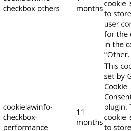
cookie 
checkbox-others
months
to stor
user co
for the
in the 
"Other.
This coo
set by 
Cookie
Consen
cookielawinfo-
plugin.
11
checkbox-
cookie 
months
performance
to stor