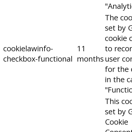
"Analyti
The coo
set by 
cookie 
cookielawinfo-
11
to reco
checkbox-functional
months
user co
for the
in the 
"Functio
This coo
set by 
Cookie