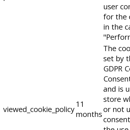
user co
for the
in the 
"Perfor
The coo
set by 
GDPR C
Consent
and is 
store w
11
viewed_cookie_policy
or not 
months
consent
the use