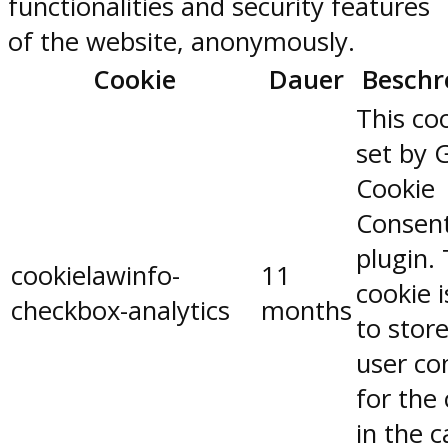
functionalities and security features
of the website, anonymously.
Cookie
Dauer
Beschr
This coo
set by 
Cookie
Consen
plugin.
cookielawinfo-
11
cookie 
checkbox-analytics
months
to stor
user co
for the
in the 