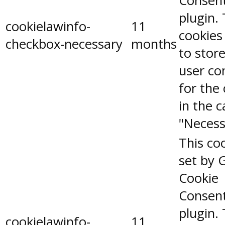
Consen
plugin.
cookielawinfo-
11
cookies
checkbox-necessary
months
to stor
user co
for the
in the 
"Necess
This coo
set by 
Cookie
Consen
plugin.
cookielawinfo-
11