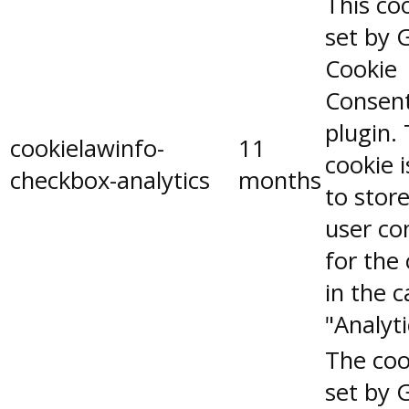
This coo
set by 
Cookie
Consen
plugin.
cookielawinfo-
11
cookie 
checkbox-analytics
months
to stor
user co
for the
in the 
"Analyti
The coo
set by 