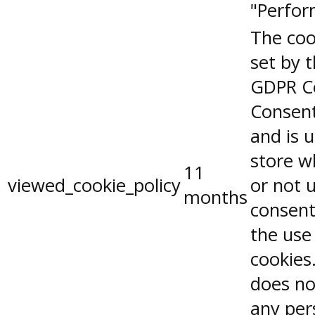
"Perfor
The coo
set by 
GDPR C
Consent
and is 
store w
11
viewed_cookie_policy
or not 
months
consent
the use
cookies.
does no
any per