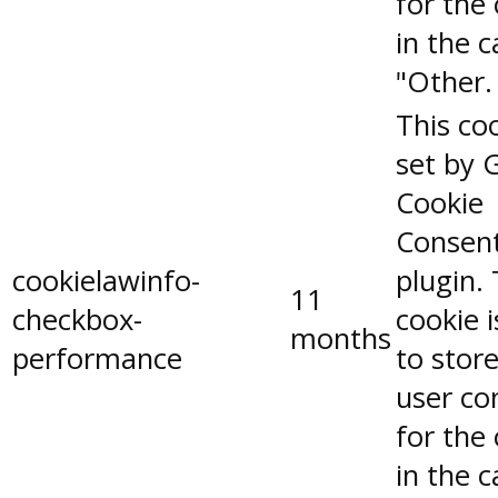
for the
in the 
"Other.
This coo
set by 
Cookie
Consen
cookielawinfo-
plugin.
11
checkbox-
cookie 
months
performance
to stor
user co
for the
in the 