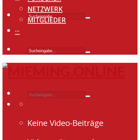
NETZWERK
MITGLIEDER
···
Keine Video-Beiträge