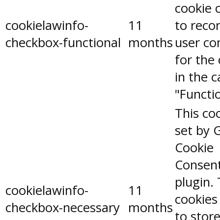
cookie 
cookielawinfo-
11
to reco
checkbox-functional
months
user co
for the
in the 
"Functio
This coo
set by 
Cookie
Consen
plugin.
cookielawinfo-
11
cookies
checkbox-necessary
months
to stor