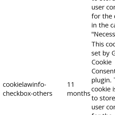
user co
for the
in the 
"Necess
This coo
set by 
Cookie
Consen
plugin.
cookielawinfo-
11
cookie 
checkbox-others
months
to stor
user co