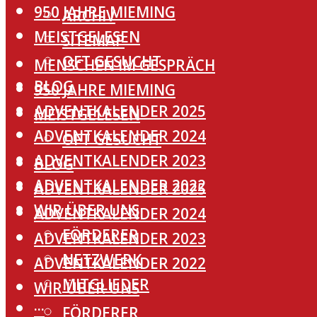
950 JAHRE MIEMING
ARCHIV
MEISTGELESEN
SITEMAP
OFT GESUCHT
MENSCHEN IM GESPRÄCH
BLOG
950 JAHRE MIEMING
ADVENTKALENDER 2025
MEISTGELESEN
ADVENTKALENDER 2024
OFT GESUCHT
ADVENTKALENDER 2023
BLOG
ADVENTKALENDER 2022
ADVENTKALENDER 2025
WIR ÜBER UNS
ADVENTKALENDER 2024
FÖRDERER
ADVENTKALENDER 2023
NETZWERK
ADVENTKALENDER 2022
MITGLIEDER
WIR ÜBER UNS
···
FÖRDERER