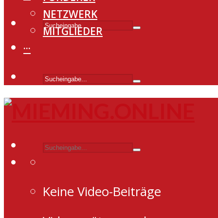
NETZWERK
MITGLIEDER
···
Keine Video-Beiträge